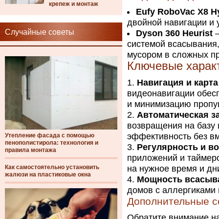
крепеж и монтаж
Eufy RoboVac X8 H
двойной навигации и 
Случайные советы
Dyson 360 Heurist
–
системой всасывания,
мусором в сложных пр
Ключевые харак
Навигация и карта
видеонавигации обес
и минимизацию пропу
Автоматическая за
возвращения на базу
эффективность без в
Утепление фасада с помощью
пенополистирола: технология и
Регулярность и в
правила монтажа
приложений и таймеро
Как самостоятельно установить
на нужное время и дн
жалюзи на пластиковые окна
Мощность всасыв
домов с аллергиками
Дополнительные с
Обратите внимание на