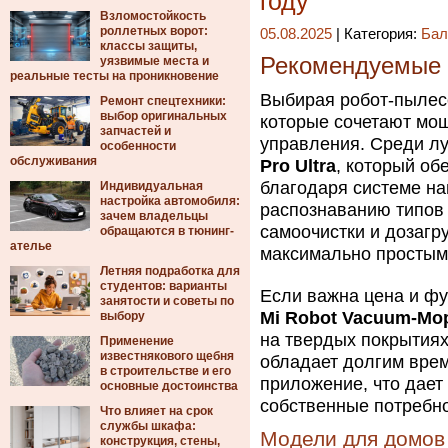
году
Взломостойкость
роллетных ворот:
05.08.2025
| Категория:
Бал
классы защиты,
Рекомендуемые 
уязвимые места и
реальные тесты на проникновение
Выбирая робот-пылесо
Ремонт спецтехники:
выбор оригинальных
которые сочетают мощ
запчастей и
управления. Среди лу
особенности
обслуживания
Pro Ultra
, который об
благодаря системе на
Индивидуальная
настройка автомобиля:
распознаванию типов 
зачем владельцы
самоочистки и дозагр
обращаются в тюнинг-
ателье
максимально простым
Летняя подработка для
студентов: варианты
Если важна цена и фу
занятости и советы по
Mi Robot Vacuum-Mo
выбору
на твердых покрытиях
Применение
известнякового щебня
обладает долгим вре
в строительстве и его
приложение, что дает
основные достоинства
собственные потребно
Что влияет на срок
службы шкафа:
Модели для домов
конструкция, стены,