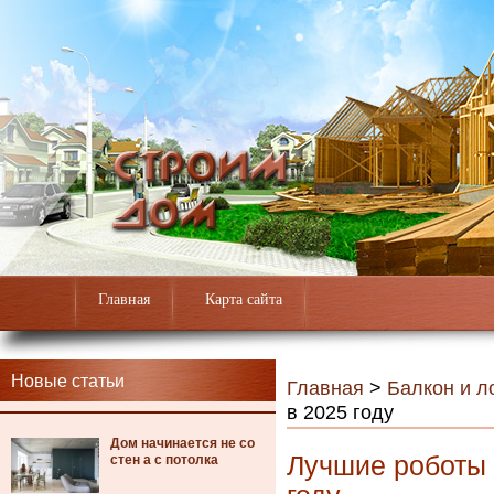
Главная
Карта сайта
Новые статьи
Главная
>
Балкон и л
в 2025 году
Дом начинается не со
Лучшие роботы 
стен а с потолка