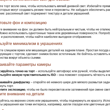
те торт возле окна, чтобы использовать мягкий дневной свет. Избегайте пря
которые могут создавать резкие тени и пересветы. Не забудьте обеспечить р
ие: рассеянный свет подчеркнет текстуру и детали украшений.
товьте фон и композицию
е внимание на фон: он должен быть нейтральным и чистым, чтобы не отвлек
Можно использовать однотонные ткани или деревянные поверхности. Попроб
 и расположения, чтобы найти наиболее выгодное отображение.
ьзуйте минимализм в украшениях
те слишком ярких или мешающих деталей на заднем плане. Простая посуда 
рующие с тортом, сделают снимок более эстетичным. Не бойтесь оставлять н
нства вокруг объекта съемки.
аивайте параметры камеры
ируйтесь точно на торт
– используйте автофокус или ручной, чтобы выделит
льзуйте низкую чувствительность ISO
– она поможет сохранить чёткость и
раивайте диафрагму
– откройте её немного шире для мягкого размытая задн
нуть торт.
епите экспозицию
, чтобы не было пересветов или затемнений при смене свет
ите внимание на детали
уйтесь на верхних слоях или украшениях, чтобы подчеркнуть их красоту. Исп
ы украшения как точки интереса, например, капли глазури или цветочные де