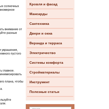
Кровля и фасад
мых солнечных
авномерное
Мансарды
Сантехника
ать внимание от
уйте разные
Двери и окна
Веранда и терраса
и украшения,
Электричество
емного пустого
Системы комфорта
ь главное.
Стройматериалы
 минимизировать
его плана, чтобы
Инструмент
а.
Полезные статьи
ользуйте
тали.