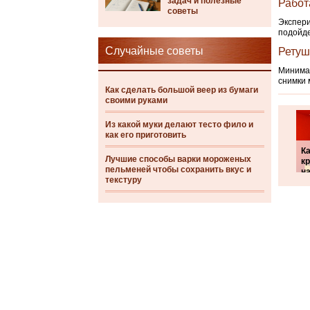
задач и полезные
Работ
советы
Экспери
подойде
Случайные советы
Ретуш
Минимал
снимки 
Как сделать большой веер из бумаги
своими руками
Из какой муки делают тесто фило и
как его приготовить
К
Лучшие способы варки мороженых
к
пельменей чтобы сохранить вкус и
н
текстуру