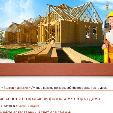
я
>
Балкон и лоджия
>
Лучшие советы по красивой фотосъемке торта дома
ие советы по красивой фотосъемке торта дома
25
| Категория:
Балкон и лоджия
ьзуйте естественный свет для съемки