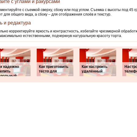
айте с углами и ракурсами
ментируйте с съемкой сверху, сбоку или под углом. Съемка с высоты под 45 г
т для общего вида, а сбоку – для отображения слоёв и текстур.
ь и редактура
ьно корректируйте яркость и контрастность, избегайте чрезмерной обработк
максимально естественными, подчеркнув натуральную красоту торта.
ак надежно
Как приготовить
Как настроить
Настро
репить
тесто для
удалённый
телеф
апольный