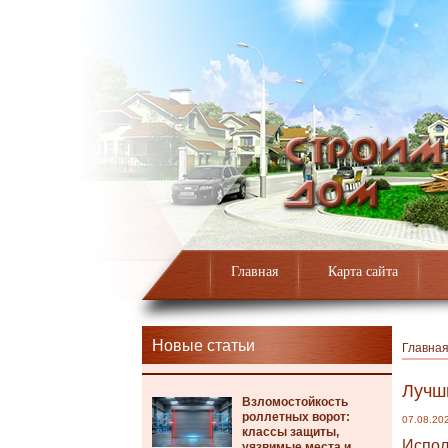
Главная
Карта сайта
Новые статьи
Главна
Лучш
Взломостойкость
роллетных ворот:
07.08.20
классы защиты,
Испол
уязвимые места и