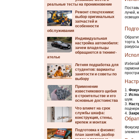
реальные тесты на проникновение
Поставь
Ремонт спецтехники:
лучей, 
выбор оригинальных
освещен
запчастей и
особенности
Подго
обслуживания
Обратит
Индивидуальная
торта. 
настройка автомобиля:
ракурсы
зачем владельцы
обращаются в тюнинг-
Испол
ателье
Избегай
Летняя подработка для
гармони
студентов: варианты
простра
занятости и советы по
выбору
Настр
Применение
Фокус
известнякового щебня
Испо
в строительстве и его
шум.
основные достоинства
Наст
Что влияет на срок
подчерк
службы шкафа:
Закр
конструкция, стены,
Обрат
крепеж и монтаж
Фокусир
Подготовка к физике:
элемент
план занятий, разбор