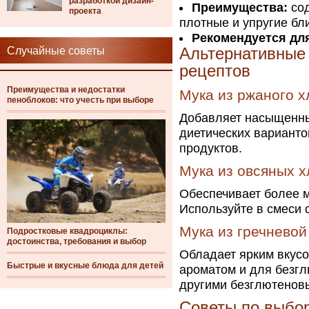
разработкой дизайн-
Преимущества:
сод
проекта
плотные и упругие бл
Рекомендуется дл
Случайные советы
Альтернативные
рецептов
Преимущества и недостатки
Мука из ржаного х
пеноблоков: что учесть при выборе
Добавляет насыщенны
диетических вариант
продуктов.
Мука из овсяных х
Обеспечивает более м
Используйте в смеси 
Мука из гречневой
Подростковые квадроциклы:
достоинства, требования и выбор
Обладает ярким вкус
Быстрые и вкусные блюда для детей
ароматом и для безг
другими безглютенов
Советы по выбо