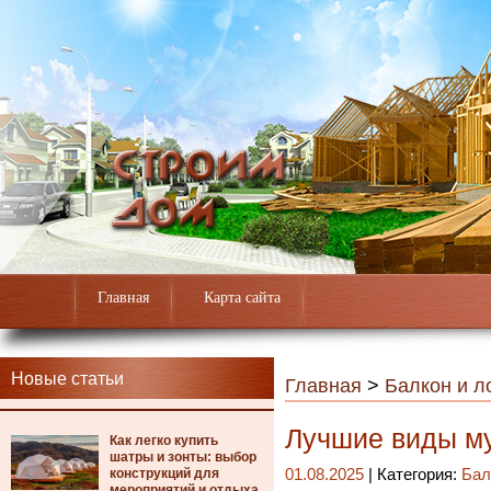
Главная
Карта сайта
Новые статьи
Главная
>
Балкон и л
Лучшие виды му
Как легко купить
шатры и зонты: выбор
конструкций для
01.08.2025
| Категория:
Бал
мероприятий и отдыха