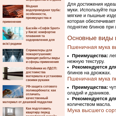
Для достижения идеал
Медная
муки. Используйте пш
водопроводная труба:
особенности,
мягкие и пышные изде
преимущества и
которая обеспечивает
применение
поднятие блинов при 
Басейн «Софія Sport»
у Києві: комфортне
плавання та
Основные виды 
оздоровлення для
всієї родини
Пшеничная мука в
Спринклеры для
пожаротушения:
Преимущества:
лег
принцип работы виды
нежную текстуру.
и сферы применения
Рекомендуется дл
Отбойники из ЛДСП:
блинов на дрожжах.
достоинства
материала и установка
Пшеничная мука п
своими руками
УФ-защита сотового
Преимущества:
чут
поликарбоната: как
оладий и драников.
отличить
Рекомендуется дл
качественный
материал от дешевой подделки
количеством масла.
Как подготовить
Мука высшего сор
квартиру перед