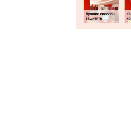
Лучшие способы
Ка
защитить
кр