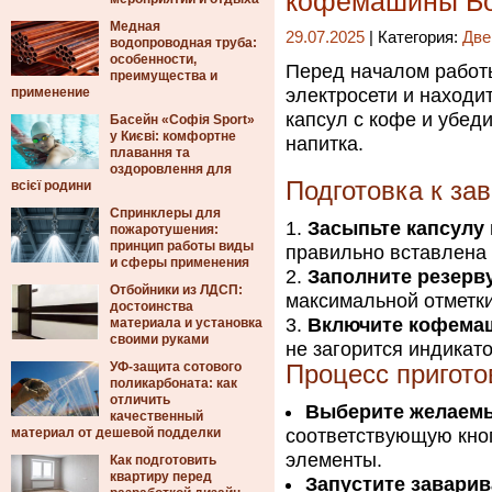
кофемашины Б
Медная
29.07.2025
| Категория:
Две
водопроводная труба:
особенности,
Перед началом работы
преимущества и
применение
электросети и находи
капсул с кофе и убеди
Басейн «Софія Sport»
у Києві: комфортне
напитка.
плавання та
оздоровлення для
Подготовка к за
всієї родини
Спринклеры для
Засыпьте капсулу
пожаротушения:
принцип работы виды
правильно вставлена 
и сферы применения
Заполните резерв
Отбойники из ЛДСП:
максимальной отметки
достоинства
Включите кофема
материала и установка
своими руками
не загорится индикато
УФ-защита сотового
Процесс пригот
поликарбоната: как
отличить
Выберите желаемы
качественный
материал от дешевой подделки
соответствующую кноп
элементы.
Как подготовить
квартиру перед
Запустите завари