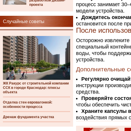
разработкой дизайн-
процесс занимает 30–
проекта
модели устройства.
Дождитесь оконча
Случайные советы
остановится после пр
После использо
Осторожно извлеките 
специальный контейн
воды, чтобы поддержи
устройства.
Дополнительные с
Регулярно очищай
ЖК Ракурс от строительной компании
инструкции производи
ССК в городе Краснодар: плюсы
средства.
объекта
Проверяйте состо
Отделка стен евровагонкой:
чтобы обеспечить чист
особенности процесса
Храните капсулы в
воздействия прямых с
Дренаж фундамента участка