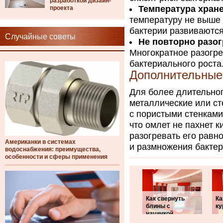
разработкой дизайн-
Температура хран
проекта
температуру не выше 
бактерии развиваются
Случайные советы
Не повторно разог
Многократное разогре
бактериального роста
Дополнительные
Для более длительног
металлические или ст
с пористыми стенками
что омлет не пахнет 
разогревать его равн
Американки в системах
и размножения бактер
водоснабжения: преимущества,
особенности и сферы применения
Как свернуть
Ка
блины с
ку
начинкой