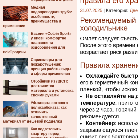
правила его хр
Медная
31.07.2025
| Категория:
Две
водопроводная труба:
особенности,
Рекомендуемый 
преимущества и
применение
холодильнике
Басейн «Софія Sport»
Омлет следует съесть
у Києві: комфортне
плавання та
После этого времени 
оздоровлення для
возрастает риск разви
всієї родини
Спринклеры для
Правила хранен
пожаротушения:
принцип работы виды
и сферы применения
Охлаждайте быст
Отбойники из ЛДСП:
его в герметичный ко
достоинства
пленкой, чтобы исклю
материала и установка
своими руками
Не оставляйте на 
температуре
: пригот
УФ-защита сотового
поликарбоната: как
через 2 часа. Горячий
отличить
рекомендуется.
качественный
материал от дешевой подделки
Контейнер
: исполь
Как подготовить
закрывающуюся пленку
квартиру перед
снизит риск бактериал