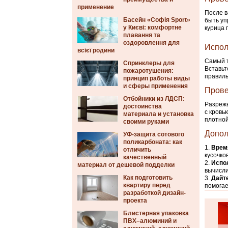
применение
После в
Басейн «Софія Sport»
быть уп
у Києві: комфортне
курица 
плавання та
оздоровлення для
Испол
всієї родини
Самый т
Спринклеры для
Вставьт
пожаротушения:
правиль
принцип работы виды
и сферы применения
Прове
Отбойники из ЛДСП:
Разрежь
достоинства
с кровь
материала и установка
плотной
своими руками
Допол
УФ-защита сотового
поликарбоната: как
Врем
отличить
кусочко
качественный
Испо
материал от дешевой подделки
вычисл
Как подготовить
Дайте
квартиру перед
помогае
разработкой дизайн-
проекта
Блистерная упаковка
ПВХ–алюминий и