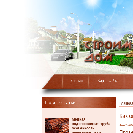
Главная
Карта сайта
Новые статьи
Главна
Как о
Медная
водопроводная труба:
31.07.20
особенности,
Прове
преимущества и