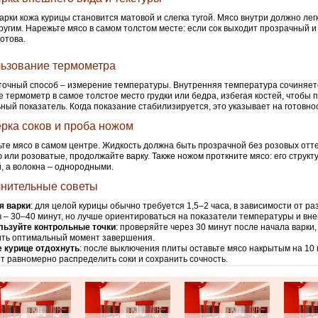
арки кожа курицы становится матовой и слегка тугой. Мясо внутри должно лег
ругим. Нарежьте мясо в самом толстом месте: если сок выходит прозрачный и
готова.
ьзование термометра
очный способ – измерение температуры. Внутренняя температура сочиняет
е термометр в самое толстое место грудки или бедра, избегая костей, чтобы 
ный показатель. Когда показание стабилизируется, это указывает на готовнос
рка соков и проба ножом
те мясо в самом центре. Жидкость должна быть прозрачной без розовых отте
ю или розоватые, продолжайте варку. Также ножом проткните мясо: его структ
, а волокна – однородными.
нительные советы
я варки
: для целой курицы обычно требуется 1,5–2 часа, в зависимости от ра
в – 30–40 минут, но лучше ориентироваться на показатели температуры и вн
льзуйте контрольные точки
: проверяйте через 30 минут после начала варки,
ить оптимальный момент завершения.
 курице отдохнуть
: после выключения плиты оставьте мясо накрытым на 10 
т равномерно распределить соки и сохранить сочность.