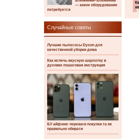
алюминий–алюминий
Ка
— какое оборудование
а
потребуется
Случайные советы
Лучшие пылесосы Dyson для
качественной уборки дома
Как испечь вкусную шарлотку в
духовке пошаговая инструкция
БУ айфони: переваги покупки та як
правильно обирати