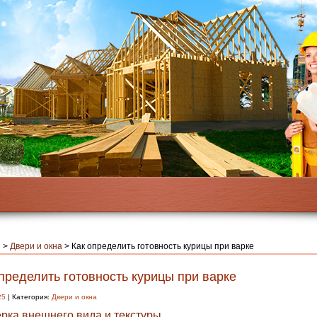
я
>
Двери и окна
>
Как определить готовность курицы при варке
пределить готовность курицы при варке
25
| Категория:
Двери и окна
рка внешнего вида и текстуры