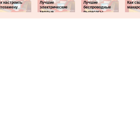
к настроить
Лучшие
Лучшие
Как св
втозамену
электрические
беспроводные
макаро
теплые
пылесосы