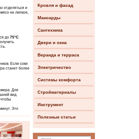
Кровля и фасад
ко отделяться и
 мясо не липкое,
Мансарды
Сантехника
ся до
75°C
.
получить
Двери и окна
ть.
Веранда и терраса
нков. Если соки
Электричество
ура станет более
Системы комфорта
змера. Для
Стройматериалы
ешний вид.
 чтобы
Инструмент
минут. Это
Полезные статьи