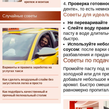
крепеж и монтаж
Проверка готовно
денте», то есть немно
Советы для идеал
Случайные советы
Не переваривайте 
Слейте воду прав
пасту в воде длитель
быстро.
Используйте небо
соусом
: после варки
разбавления и придан
Советы по подач
Варианты и правила заработка на
Промойте пасту под х
услугах такси
холодной или для пр
добавьте небольшое к
Как сделать воздушный слайм без
загустителя легко и просто
аромат. Быстро смеша
равномерно пропитал
Как подобрать качественный и
прочный пеленальный столик