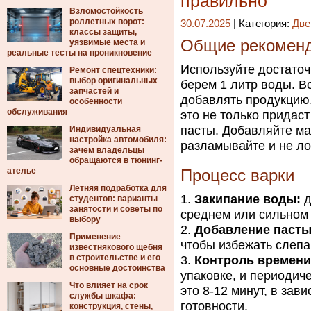
правильно
Взломостойкость
роллетных ворот:
30.07.2025
| Категория:
Две
классы защиты,
Общие рекоменд
уязвимые места и
реальные тесты на проникновение
Используйте достаточ
Ремонт спецтехники:
выбор оригинальных
берем 1 литр воды. В
запчастей и
добавлять продукцию.
особенности
обслуживания
это не только придаст
пасты. Добавляйте ма
Индивидуальная
настройка автомобиля:
разламывайте и не ло
зачем владельцы
обращаются в тюнинг-
ателье
Процесс варки
Летняя подработка для
Закипание воды:
д
студентов: варианты
занятости и советы по
среднем или сильном 
выбору
Добавление пасты
Применение
чтобы избежать слепа
известнякового щебня
в строительстве и его
Контроль времени
основные достоинства
упаковке, и периодич
Что влияет на срок
это 8-12 минут, в зав
службы шкафа:
готовности.
конструкция, стены,