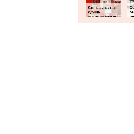
Как называется
Ос
курица
ре
высиживающая
ле