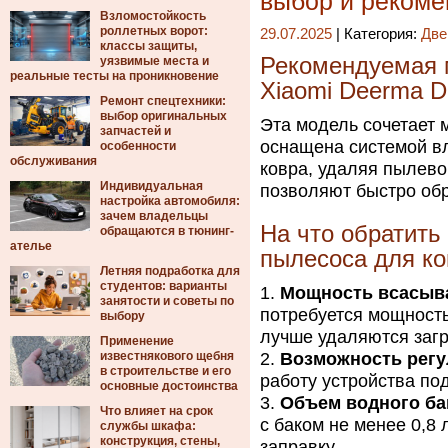
выбор и реком
Взломостойкость
роллетных ворот:
29.07.2025
| Категория:
Две
классы защиты,
Рекомендуемая 
уязвимые места и
реальные тесты на проникновение
Xiaomi Deerma 
Ремонт спецтехники:
выбор оригинальных
Эта модель сочетает 
запчастей и
оснащена системой вл
особенности
обслуживания
ковра, удаляя пылево
Индивидуальная
позволяют быстро обр
настройка автомобиля:
зачем владельцы
На что обратит
обращаются в тюнинг-
ателье
пылесоса для ко
Летняя подработка для
студентов: варианты
Мощность всасыв
занятости и советы по
потребуется мощность
выбору
лучше удаляются загр
Применение
известнякового щебня
Возможность рег
в строительстве и его
работу устройства по
основные достоинства
Объем водного ба
Что влияет на срок
с баком не менее 0,8 
службы шкафа:
конструкция, стены,
заправку.