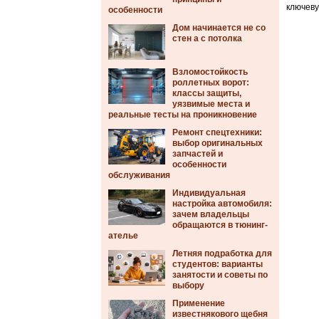
ключеву
особенности
Дом начинается не со
стен а с потолка
Взломостойкость
роллетных ворот:
классы защиты,
уязвимые места и
реальные тесты на проникновение
Ремонт спецтехники:
выбор оригинальных
запчастей и
особенности
обслуживания
Индивидуальная
настройка автомобиля:
зачем владельцы
обращаются в тюнинг-
ателье
Летняя подработка для
студентов: варианты
занятости и советы по
выбору
Применение
известнякового щебня