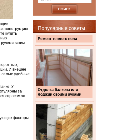
кции.
Популярные советы
сю конструкцию.
те купить
чных
Ремонт теплого пола
ручек и каким
воротные,
кции. И внешне
е самые удобные
ланке. У
Отделка балкона или
популярны за
лоджии своими руками
ся спросом за
дующие факторы: