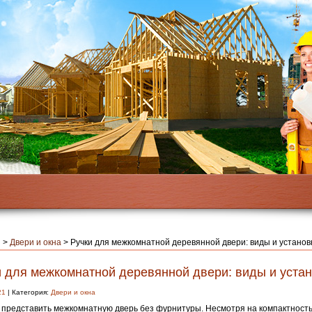
я
>
Двери и окна
>
Ручки для межкомнатной деревянной двери: виды и установ
и для межкомнатной деревянной двери: виды и уста
21
| Категория:
Двери и окна
представить межкомнатную дверь без фурнитуры. Несмотря на компактность,