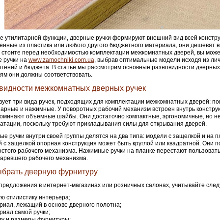
е утилитарной функции, дверные ручки формируют внешний вид всей констру
нные из пластика или любого другого бюджетного материала, они дешевят в
 стоите перед необходимостью комплектации межкомнатных дверей, вы може
 ручки на
www.zamochniki.com.ua
, выбрав оптимальные модели исходя из ли
тений и бюджета. В статье мы рассмотрим основные разновидности дверных 
ям они должны соответствовать.
видности межкомнатных дверных ручек
ует три вида ручек, подходящих для комплектации межкомнатных дверей: по
арные и нажимные. У поворотных рабочий механизм встроен внутрь констру
оминают объемные шайбы. Они достаточно компактные, эргономичные, но н
уатации, поскольку требуют прикладывания силы для открывания дверей.
е ручки внутри своей группы делятся на два типа: модели с защелкой и на п
 с защелкой опорная конструкция может быть круглой или квадратной. Они 
остого рабочего механизма. Нажимные ручки на планке перестают пользовать
таревшего рабочего механизма.
ыбрать дверную фурнитуру
предложения в интернет-магазинах или розничных салонах, учитывайте сле
ю стилистику интерьера;
риал, лежащий в основе дверного полотна;
риал самой ручки;
у и размеры фурнитуры;