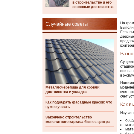
в строительстве и его
основные достоинства
Но кром
Случайные советы
Выполне
Если вы
дверные
предпоч
критери
Разно
Существ
стацион
они нап
в экспл
Нажимны
Металлочерепица для кровли:
моделей
достоинства и укладка
счет пр
счет ус
Как подобрать фасадные краски: что
Как в
нужно учесть
Изучая 
Закончено строительство
общу
монолитного каркаса бизнес центра
мате
мате
форм