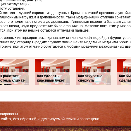
цип эксплуатации;
тоту установки.
 металл – лучший вариант из доступных. Кроме отличной прочности, устойчи
тационным нагрузкам и долговечности, такие модификации отлично сочетаю
верного полотна: от стекла до древесины. Глянцевая позолота была актуаль
в лет назад, когда предложение было ограничено. Матовое покрытие универс
тся, при этом на нем не остаются отпечатки пальцев.
ременных интерьеров в скандинавском стиле или лофт подойдет фурнитура с
нная под старину. В редких случаях можно найти модели из меди или бронз
тойкие, при этом отлично сочетаются с любыми моделями межкомнатных две
к работает
Как сделать
Как аккуратно
Как бы
истема климат-
красивый букет
свернуть
сдела
онтроля
рвированы.
 сайта, без обратной индексируемой ссылки запрещено.