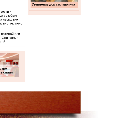
Утепление дома из кирпича
вости к
тся с любым
на несколько
ально, отлично
 патиной или
ы. Они самые
рей.
стро
ть слайм