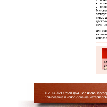
прин
прос
Матовый
эксплуа
типом д
десятко
сочетае
Для сов
выполне
износос
Ка
с
к
© 2013-2021 Строй Дом. Все права зарезе
Копирование и использование материалов