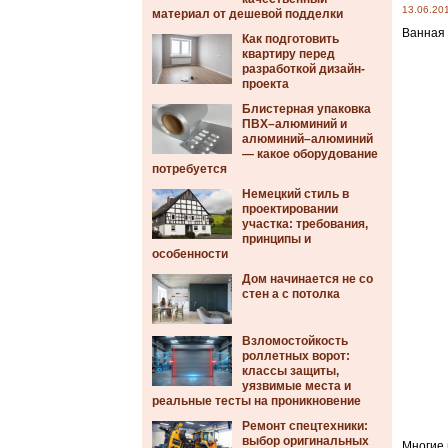
13.06.20
материал от дешевой подделки
Ванная 
Как подготовить
квартиру перед
разработкой дизайн-
проекта
Блистерная упаковка
ПВХ–алюминий и
алюминий–алюминий
— какое оборудование
потребуется
Немецкий стиль в
проектировании
участка: требования,
принципы и
особенности
Дом начинается не со
стен а с потолка
Взломостойкость
роллетных ворот:
классы защиты,
уязвимые места и
реальные тесты на проникновение
Ремонт спецтехники:
выбор оригинальных
Многие 