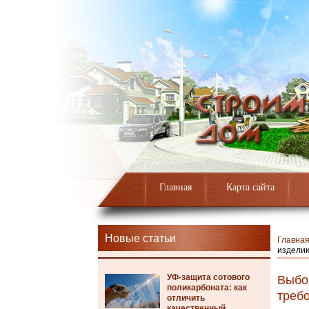
Главная
Карта сайта
Новые статьи
Главна
издели
УФ-защита сотового
Выбо
поликарбоната: как
треб
отличить
качественный