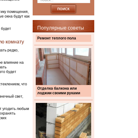
стику помещения,
е окна будут как
Популярные советы
 будет
Ремонт теплого пола
ую комнату
ать редко,
ое влияние на
вать
это будет
стеклением, что
Отделка балкона или
лоджии своими руками
лнечный свет,
ут угодить любым
охранять
ских