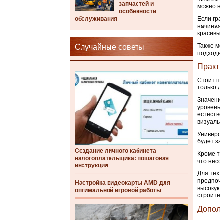
запчастей и
можно н
особенности
обслуживания
Если гр
начиная
красивы
Также м
Случайные советы
подходи
Практ
Стоит п
только 
Значени
уровень
естеств
визуаль
Универс
будет з
Создание личного кабинета
Кроме т
налогоплательщика: пошаговая
что нес
инструкция
Для тех
предпоч
Настройка видеокарты AMD для
высокую
оптимальной игровой работы
строите
Допол