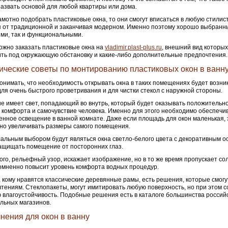
азвать основой для любой квартиры или дома.
амотно подобрать пластиковые окна, то они смогут вписаться в любую стили
 от традиционной и заканчивая модерном. Именно поэтому хорошо выбранны
ми, так и функциональными.
ожно заказать пластиковые окна на
vladimir.plast-plus.ru
, внешний вид которых
ть под окружающую обстановку и какие-либо дополнительные предпочтения.
ические советы по монтированию пластиковых окон в ванн
онимать, что необходимость открывать окна в таких помещениях будет возник
для очень быстрого проветривания и для чистки стекол с наружной стороны.
е имеет свет, попадающий во внутрь, который будет оказывать положительн
 комфорта и самочувствие человека. Именно для этого необходимо обеспечи
енное освещение в ванной комнате. Даже если площадь для окон маленькая, 
но увеличивать размеры самого помещения.
альным выбором будут являться окна светло-белого цвета с декоративным о
ащищать помещение от посторонних глаз.
ого, рельефный узор, искажает изображение, но в то же время пропускает со
омненно повысит уровень комфорта водных процедур.
, кому нравятся классические деревянные рамы, есть решения, которые смог
тениям. Стеклопакеты, могут имитировать любую поверхность, но при этом с
 влагоустойчивость. Подобные решения есть в каталоге большинства россий
льных магазинов.
нения для окон в ванну