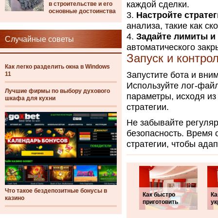
каждой сделки.
в строительстве и его
основные достоинства
Настройте страте
анализа, такие как с
Задайте лимиты и
Случайные советы
автоматического закр
Запуск и контро
Как легко разделить окна в Windows
Запустите бота и вни
11
Используйте лог-файл
Лучшие фирмы по выбору духового
параметры, исходя из
шкафа для кухни
стратегии.
Не забывайте регуляр
безопасность. Время 
стратегии, чтобы ада
Что такое бездепозитные бонусы в
Как быстро
Ка
казино
приготовить
ук