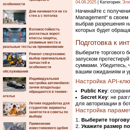
04.08.2025
| Категория:
Эле
особенности
Начинайте с получени
Дом начинается не со
стен а с потолка
Management" в своем 
выбрав разрешения на
Взломостойкость
которых будет обраща
роллетных ворот:
классы защиты,
Подготовка к ин
уязвимые места и
реальные тесты на проникновение
Выберите торгового б
Ремонт спецтехники:
запуском протестируй
выбор оригинальных
запчастей и
суммами. Убедитесь, 
особенности
вашим ожиданиям и у
обслуживания
Индивидуальная
Настройка API-кл
настройка автомобиля:
зачем владельцы
Public Key
: сохран
обращаются в тюнинг-
ателье
Secret Key
: не раз
для авторизации в бо
Летняя подработка для
студентов: варианты
Настройка параме
занятости и советы по
выбору
Выберите торгову
Применение
Укажите размер п
известнякового щебня