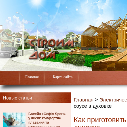
Главная
Карта сайта
Новые статьи
Главная
>
Электричес
соусе в духовке
Басейн «Софія Sport»
Как приготовит
у Києві: комфортне
плавання та
оздоровлення для