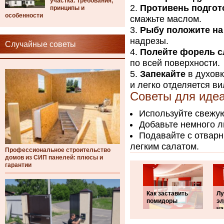
участка: требования,
Противень подгот
принципы и
особенности
смажьте маслом.
Рыбу положите на
надрезы.
Случайные советы
Полейте форель 
по всей поверхности.
Запекайте
в духовк
и легко отделяется ви
Советы для идеа
Используйте свежую
Добавьте немного л
Подавайте с отвар
легким салатом.
Профессиональное строительство
домов из СИП панелей: плюсы и
гарантии
Как заставить
Л
помидоры
эл
ча