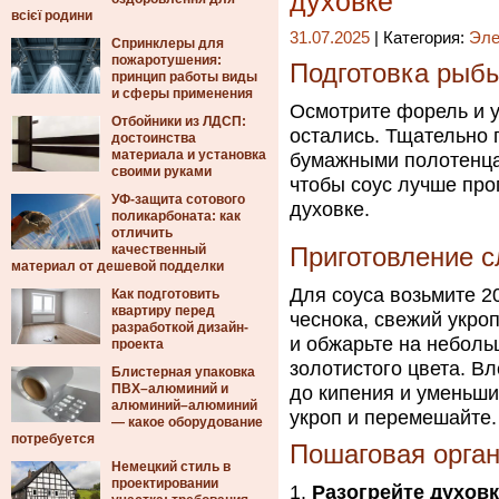
духовке
всієї родини
31.07.2025
| Категория:
Эле
Спринклеры для
пожаротушения:
Подготовка рыб
принцип работы виды
и сферы применения
Осмотрите форель и у
Отбойники из ЛДСП:
остались. Тщательно 
достоинства
материала и установка
бумажными полотенца
своими руками
чтобы соус лучше про
УФ-защита сотового
духовке.
поликарбоната: как
отличить
качественный
Приготовление с
материал от дешевой подделки
Для соуса возьмите 2
Как подготовить
квартиру перед
чеснока, свежий укроп
разработкой дизайн-
и обжарьте на неболь
проекта
золотистого цвета. Вл
Блистерная упаковка
ПВХ–алюминий и
до кипения и уменьши
алюминий–алюминий
укроп и перемешайте.
— какое оборудование
потребуется
Пошаговая орган
Немецкий стиль в
проектировании
Разогрейте духов