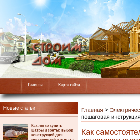
Главная
Карта сайта
Новые статьи
Главная
>
Электричес
пошаговая инструкци
Как легко купить
Как самостояте
шатры и зонты: выбор
конструкций для
мероприятий и отдыха