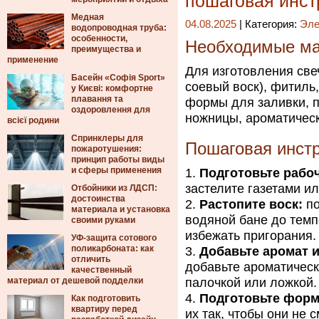
пошаговая инст
Медная
04.08.2025
| Категория:
Эле
водопроводная труба:
особенности,
Необходимые ма
преимущества и
применение
Для изготовления све
Басейн «Софія Sport»
соевый воск), фитиль,
у Києві: комфортне
плавання та
формы для заливки, 
оздоровлення для
ножницы, ароматическ
всієї родини
Спринклеры для
Пошаговая инст
пожаротушения:
принцип работы виды
и сферы применения
Подготовьте рабоч
застелите газетами ил
Отбойники из ЛДСП:
достоинства
Растопите воск:
по
материала и установка
водяной бане до темп
своими руками
избежать пригорания.
УФ-защита сотового
поликарбоната: как
Добавьте аромат и
отличить
добавьте ароматичес
качественный
материал от дешевой подделки
палочкой или ложкой.
Подготовьте фор
Как подготовить
квартиру перед
их так, чтобы они не