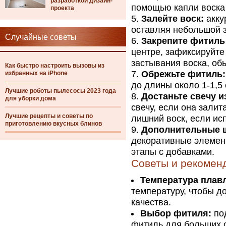
разработкой дизайн-
помощью капли воска
проекта
Залейте воск:
акку
оставляя небольшой з
Случайные советы
Закрепите фитиль 
центре, зафиксируйте
застывания воска, обы
Как быстро настроить вызовы из
Обрежьте фитиль:
избранных на iPhone
до длины около 1-1,5
Лучшие роботы пылесосы 2023 года
Достаньте свечу 
для уборки дома
свечу, если она зали
Лучшие рецепты и советы по
лишний воск, если ис
приготовлению вкусных блинов
Дополнительные 
декоративные элемен
этапы с добавками.
Советы и рекомен
Температура плавл
температуру, чтобы д
качества.
Выбор фитиля:
под
фитиль для больших с