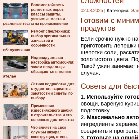
сложностей
Взломостойкость
роллетных ворот:
02.08.2025
| Категория:
Эле
классы защиты,
Готовим с мини
уязвимые места и
реальные тесты на проникновение
продуктов
Ремонт спецтехники:
выбор оригинальных
Если срочно нужно на
запчастей и
приготовить лепешки н
особенности
обслуживания
щепотки соли, раската
Индивидуальная
золотистого цвета. П
настройка автомобиля:
Такой ужин занимает 
зачем владельцы
обращаются в тюнинг-
случая.
ателье
Летняя подработка для
Советы для быст
студентов: варианты
занятости и советы по
Используйте гото
выбору
овощи, вареную куриц
Применение
подготовку.
известнякового щебня
в строительстве и его
Максимально авто
основные достоинства
ингредиенты заранее,
Что влияет на срок
соединить и прогреть.
службы шкафа:
конструкция, стены,
Готовьте на одной