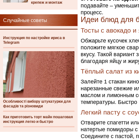
крепеж и монтаж
подавайте – уменьшит
процесс.
Идеи блюд для 
Случайные советы
Тосты с авокадо и
Инструкция по настройке ириса в
Обжарьте кусочек хле
Telegram
положите мягкое свар
вкусу. Такой вариант
благодаря яйцу и жир
Тёплый салат из к
Залейте 1 стакан кино
нарезанные свежие и
маслом и лимонным с
температуры. Быстро 
Особливості вибору штукатурки для
фасадів та різновиди
Легкий пасту с со
Как приготовить торт майн пошаговая
инструкция легко и быстро
Отварите спагетти ил
натертые помидоры с 
Соедините с пастой, п