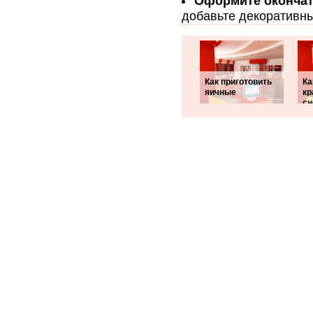
Оформите оконча
добавьте декоративны
Как приготовить
Ка
яичные
кр
сн