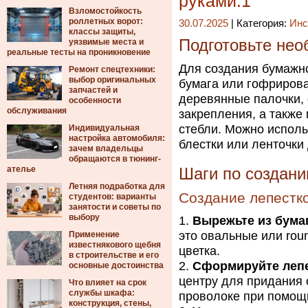
руками.1
Взломостойкость
роллетных ворот:
30.07.2025
| Категория:
Инс
классы защиты,
Подготовьте не
уязвимые места и
реальные тесты на проникновение
Для создания бумажно
Ремонт спецтехники:
выбор оригинальных
бумага или гофрирова
запчастей и
деревянные палочки, 
особенности
обслуживания
закрепления, а также
стебли. Можно исполь
Индивидуальная
настройка автомобиля:
блестки или ленточки
зачем владельцы
обращаются в тюнинг-
ателье
Шаги по создани
Летняя подработка для
Создание лепестк
студентов: варианты
занятости и советы по
выбору
Вырежьте из бума
это овальные или rou
Применение
известнякового щебня
цветка.
в строительстве и его
Сформируйте леп
основные достоинства
центру для придания 
Что влияет на срок
службы шкафа:
проволоке при помощ
конструкция, стены,