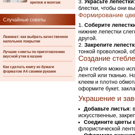
Украсьте лепестки
крепеж и монтаж
блестки, чтобы они в
Формирование цве
Случайные советы
Соберите лепестки
нижние лепестки слег
Ламинат: как выбрать качественное
другой.
напольное покрытие
Закрепите лепест
тонкой проволокой, о
Лучшие советы по приготовлению
вкусной утки в казане
Создание стебле
Как сделать книгу из бумаги
Для стебля можно исп
форматом А4 своими руками
лентой или тканью. На
клеем и плотно обмот
оформите букет, закл
Украшение и за
Добавьте листья
: 
искусственные, закреп
Соедините цветы в
флористической лент