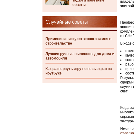
задач и полезные
владель
советы
застрой
Случайные советы
Професс
знания
комплек
от СНиП
Применение искусственного камня в
строительстве
В ходе 
откл
Лучшие ручные пылесосы для дома и
каче
автомобиля
сост
рабо
Как развернуть игру во весь экран на
цело
ноутбуке
соот
Результ
сформир
служит 
счет.
Когда з
многокр
серьезн
халтуры
Именно 
отделк