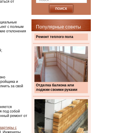
аться от
ециальные
Популярные советы
ект с полным
кие отклонения
Ремонт теплого пола
й;
вно
тройщика и
Отделка балкона или
лнить за свой
лоджии своими руками
жняется
я под собой
енный ремонт от
вартиры с
й. Инженеры