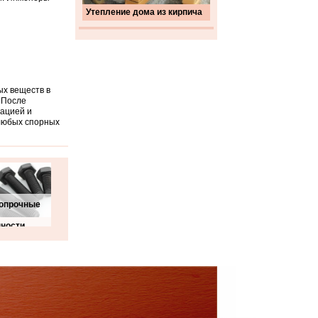
Утепление дома из кирпича
ых веществ в
. После
ацией и
любых спорных
опрочные
нности