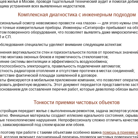
цев жилья в Москве, проводя тщательный технический аудит и помогая добив
щика устранения всех выявленных недостатков.
Комплексная диагностика с инженерным подходом
иональный осмотр невозможно провести «на глазок» — для этого нужны сп
 и точные измерительные приборы. Инженеры «Ситипроф» прибывают на объ
том поверенного оборудования, что позволяет выявлять даже микроскопичес
 и СП.
обследования специалисты уделяют внимание следующим аспектам:
онения вертикальности стен и горизонтальности полов от проектных значени
ство монтажа оконных блоков и герметичность стеклопакетов;
ояние системы вентиляции и эффективность воздухообмена;
тоспособность электрощита, правильность подключения автоматов;
стность радиаторов отопления и отсутствие протечек в местах соединений;
ветствие фактической площади заявленной в договоре.
аты фиксируются в мобильном приложении компании, что позволяет операти
овать дефектную ведомость. Этот документ передается представителю зас
основанием для составления перечня работ, которые девелопер обязан выпо
Тонкости приемки чистовых объектов
астройщик передает жилье с выполненным ремонтом, задача экспертов усло
атно. Финишные материалы создают иллюзию идеального состояния, скрыва
ые технологические нарушения. Непрофессионалу сложно отличить качеств
, замаскированной под слоем краски или обоев.
поэтому при работе с такими объектами особенно важна
помощь в приемке к
ой
, которая включает расширенный перечень проверок чистовых поверхносте