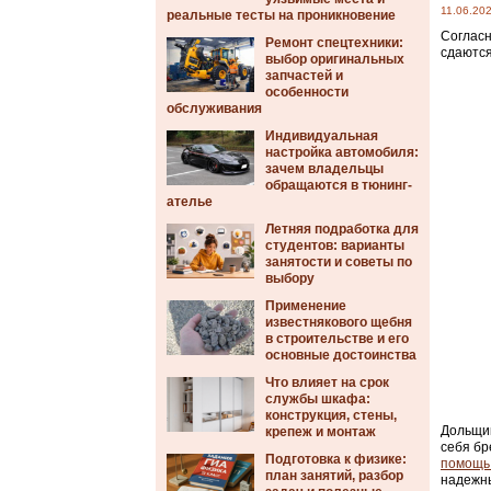
11.06.20
реальные тесты на проникновение
Согласн
Ремонт спецтехники:
сдаются
выбор оригинальных
запчастей и
особенности
обслуживания
Индивидуальная
настройка автомобиля:
зачем владельцы
обращаются в тюнинг-
ателье
Летняя подработка для
студентов: варианты
занятости и советы по
выбору
Применение
известнякового щебня
в строительстве и его
основные достоинства
Что влияет на срок
службы шкафа:
конструкция, стены,
Дольщик
крепеж и монтаж
себя бр
Подготовка к физике:
помощь 
план занятий, разбор
надежны