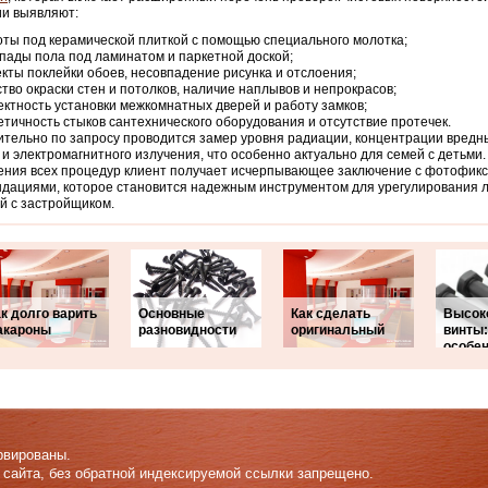
и выявляют:
оты под керамической плиткой с помощью специального молотка;
пады пола под ламинатом и паркетной доской;
кты поклейки обоев, несовпадение рисунка и отслоения;
ство окраски стен и потолков, наличие наплывов и непрокрасов;
ектность установки межкомнатных дверей и работу замков;
етичность стыков сантехнического оборудования и отсутствие протечек.
тельно по запросу проводится замер уровня радиации, концентрации вредн
 и электромагнитного излучения, что особенно актуально для семей с детьми
ния всех процедур клиент получает исчерпывающее заключение с фотофикс
дациями, которое становится надежным инструментом для урегулирования 
й с застройщиком.
к долго варить
Основные
Как сделать
Высок
акароны
разновидности
оригинальный
винты:
особе
рвированы.
 сайта, без обратной индексируемой ссылки запрещено.