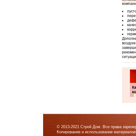
компани
пуст
пере
дефе
каче
корр
герм
Дополни
воздухе
заверше
рекомен
ситуаци
Ка
м
© 2013-2021 Строй Дом. Все права зарезе
Копирование и использование материалов