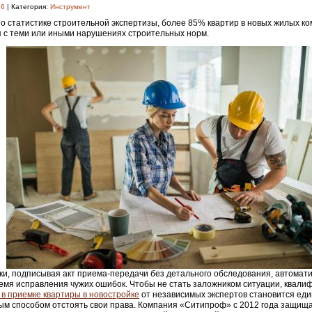
26
| Категория:
Инструмент
о статистике строительной экспертизы, более 85% квартир в новых жилых ко
 с теми или иными нарушениях строительных норм.
и, подписывая акт приема-передачи без детального обследования, автомати
емя исправления чужих ошибок. Чтобы не стать заложником ситуации, квал
в приемке квартиры в новостройке
от независимых экспертов становится ед
м способом отстоять свои права. Компания «Ситипроф» с 2012 года защищ