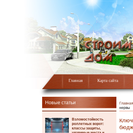
Главная
Карта сайта
Новые статьи
Главна
нервы
Взломостойкость
Ключи
роллетных ворот:
бюдж
классы защиты,
уязвимые места и