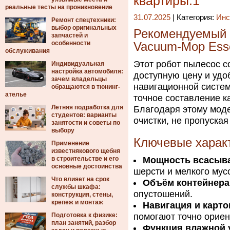
квартиры.1
реальные тесты на проникновение
31.07.2025
| Категория:
Инс
Ремонт спецтехники:
выбор оригинальных
Рекомендуемый в
запчастей и
особенности
Vacuum-Mop Esse
обслуживания
Этот робот пылесос с
Индивидуальная
настройка автомобиля:
доступную цену и удо
зачем владельцы
навигационной систем
обращаются в тюнинг-
ателье
точное составление 
Летняя подработка для
Благодаря этому мод
студентов: варианты
очистки, не пропуская
занятости и советы по
выбору
Ключевые харак
Применение
известнякового щебня
в строительстве и его
Мощность всасыв
основные достоинства
шерсти и мелкого мус
Что влияет на срок
Объём контейнера
службы шкафа:
опустошений.
конструкция, стены,
крепеж и монтаж
Навигация и карт
Подготовка к физике:
помогают точно ориен
план занятий, разбор
Функция влажной 