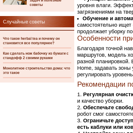
задач и полезные
уровня влаги. Эффект
советы
загрязнениями на тве
Обучение и автома
Случайные советы
самостоятельно ищет 
продолжает уборку по
Особенности пр
Что такое herbal tea и почему он
становится все популярнее?
Благодаря точной на
Как сделать нож бабочку из бумаги с
маршрутов, модель хо
стандофф 2 своими руками
разной планировкой. 
Home, задавать зоны 
Монолитное строительство дома: что
это такое
регулировать уровень
Рекомендации п
Регулярная очист
и качество уборки.
Обеспечьте свобо
робот смог самостоят
Ограничьте досту
есть каблуки или к