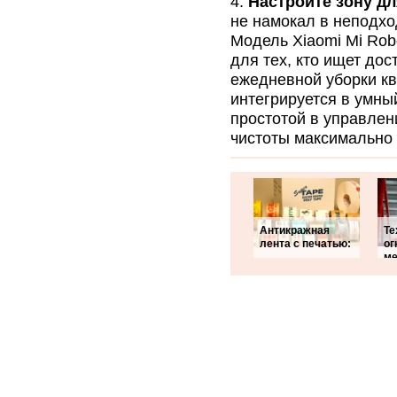
Настройте зону д
не намокал в неподхо
Модель Xiaomi Mi Rob
для тех, кто ищет до
ежедневной уборки кв
интегрируется в умны
простотой в управлен
чистоты максимально
Антикражная
Те
лента с печатью:
ог
ме