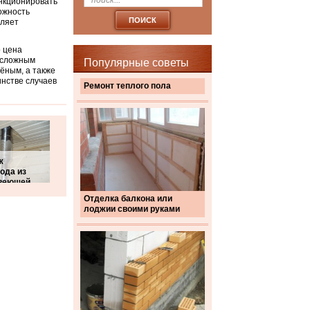
нкционировать
ожность
оляет
о цена
 сложным
Популярные советы
ёным, а также
нстве случаев
Ремонт теплого пола
ж
ода из
веющей
Отделка балкона или
лоджии своими руками