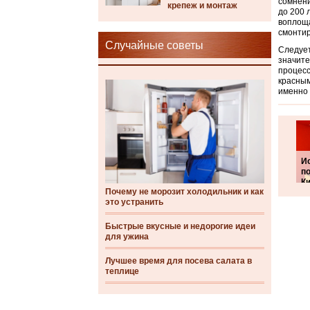
сомнени
крепеж и монтаж
до 200 
воплоща
смонтир
Случайные советы
Следует
значите
процесс
красным
именно 
И
п
К
Почему не морозит холодильник и как
это устранить
Быстрые вкусные и недорогие идеи
для ужина
Лучшее время для посева салата в
теплице