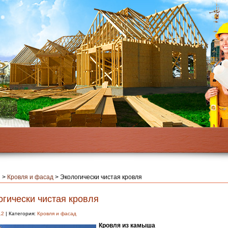
я
>
Кровля и фасад
>
Экологически чистая кровля
огически чистая кровля
12
| Категория:
Кровля и фасад
Кровля из камыша