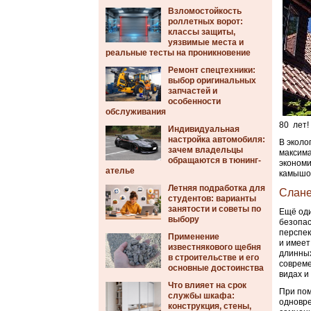
Взломостойкость
роллетных ворот:
классы защиты,
уязвимые места и
реальные тесты на проникновение
Ремонт спецтехники:
выбор оригинальных
запчастей и
особенности
обслуживания
80 лет!
Индивидуальная
настройка автомобиля:
В эколо
зачем владельцы
максима
обращаются в тюнинг-
экономи
ателье
камышов
Летняя подработка для
Слан
студентов: варианты
занятости и советы по
Ещё оди
выбору
безопас
перспек
Применение
и имеет
известнякового щебня
длинных
в строительстве и его
совреме
основные достоинства
видах и
Что влияет на срок
При пом
службы шкафа:
одновре
конструкция, стены,