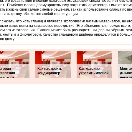
й: его воздействие внешним факторам окружающей среды позволяет ему фу
лет! Прибегая к сланцевому кровельному покрытию, архитекторы имеют возм
ть в жизнь свои самые смелые решения, так как использование сланца позв
овать крышу абсолютно любой конфигурации.
 сказать, что хоть сланец и является экологически чистым материалом, но ег
льно выше цены на камышовое перекрытие. Это объясняется, прежде всего,
ом его изготовления. Сланец может быть разноцветным (серым, чёрным, зел
, жёлтым и фиолетовом. Качество сланцевого шифера определятся в больши
по цвету.
стория
Как настроить
Как красиво
Монта
оявления
кондиционер
украсить мясной
дымох
иевского
нержа