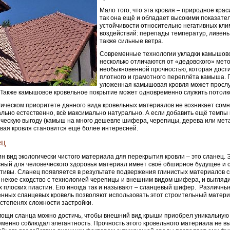
Мало того, что эта кровля – природное кра
так она ещё и обладает высокими показате
устойчивости относительно негативных кли
воздействий: перепады температур, ливень, 
также сильные ветра.
Современные технологии укладки камышов
несколько отличаются от «дедовского» мет
необыкновенной прочностью, которая дости
плотного и грамотного переплёта камыша.
уложенная камышовая кровля может прослу
 Также камышовое кровельное покрытие может одновременно служить потолк
гическом приоритете данного вида кровельных материалов не возникает сомн
льно естественно, всё максимально натурально. А если добавить ещё темпы
ческую выгоду (камыш на много дешевле шифера, черепицы, дерева или мета
ая кровля становится ещё более интересней.
ец
н вид экологически чистого материала для перекрытия кровли – это сланец.
ный для человеческого здоровья материал имеет своё обширное будущее и
тивы. Сланец появляется в результате подвержения глинистых материалов 
 некое сходство с технологией черепицы и внешним видом шифера, и выгляди
 плоских пластин. Его иногда так и называют – сланцевый шифер. Различны
нных сланцевых кровель позволяют использовать этот строительный матер
 степенях сложности застройки.
ощи сланца можно достичь, чтобы внешний вид крыши приобрел уникальную
менно соблюдал элегантность. Прочность этого кровельного материала не в