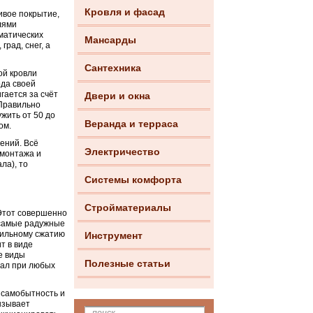
Кровля и фасад
сивое покрытие,
лями
матических
Мансарды
град, снег, а
Сантехника
ой кровли
ода своей
гается за счёт
Двери и окна
 Правильно
жить от 50 до
Веранда и терраса
ом.
ений. Всё
Электричество
 монтажа и
ла), то
Системы комфорта
Стройматериалы
 Этот совершенно
 самые радужные
сильному сжатию
Инструмент
т в виде
е виды
Полезные статьи
иал при любых
 самобытность и
ызывает