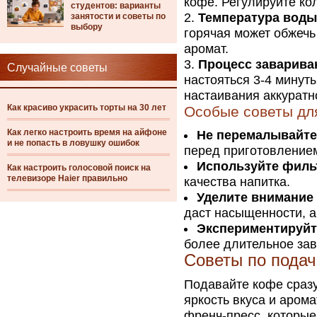
кофе. Регулируйте ко
студентов: варианты
Температура воды
занятости и советы по
выбору
горячая может обжечь
аромат.
Процесс заварива
Случайные советы
настояться 3-4 минут
настаивания аккуратн
Как красиво украсить торты на 30 лет
Особые советы дл
Как легко настроить время на айфоне
Не перемалывайте
и не попасть в ловушку ошибок
перед приготовлением
Используйте филь
Как настроить голосовой поиск на
телевизоре Haier правильно
качества напитка.
Уделите внимание
даст насыщенности, а
Экспериментируйт
более длительное за
Советы по подач
Подавайте кофе сразу
яркость вкуса и аром
френч-пресс, которые