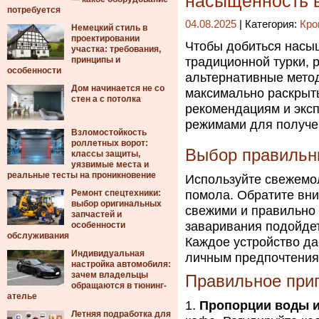
насыщенность 
потребуется
04.08.2025
| Категория:
Кро
Немецкий стиль в
проектировании
Чтобы добиться насыщ
участка: требования,
принципы и
традиционной турки, 
особенности
альтернативные мето
Дом начинается не со
максимально раскрыть
стен а с потолка
рекомендациям и экс
режимами для получе
Взломостойкость
роллетных ворот:
Выбор правильн
классы защиты,
уязвимые места и
реальные тесты на проникновение
Используйте свежемо
Ремонт спецтехники:
помола. Обратите вни
выбор оригинальных
свежими и правильно 
запчастей и
заваривания подойдет
особенности
обслуживания
Каждое устройство да
Индивидуальная
личным предпочтения
настройка автомобиля:
зачем владельцы
Правильное при
обращаются в тюнинг-
ателье
Пропорции воды и
Летняя подработка для