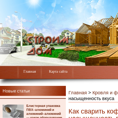
Главная
Карта сайта
Новые статьи
Главная
>
Кровля и 
насыщенность вкуса
Блистерная упаковка
Как сварить коф
ПВХ–алюминий и
алюминий–алюминий
— какое оборудование