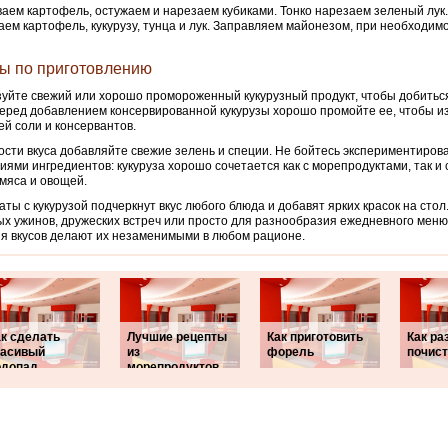
аем картофель, остужаем и нарезаем кубиками. Тонко нарезаем зеленый лук.
ем картофель, кукурузу, тунца и лук. Заправляем майонезом, при необходим
ы по приготовлению
уйте свежий или хорошо промороженный кукурузный продукт, чтобы добить
Перед добавлением консервированной кукурузы хорошо промойте ее, чтобы и
й соли и консервантов.
ости вкуса добавляйте свежие зелень и специи. Не бойтесь экспериментирова
иями ингредиентов: кукуруза хорошо сочетается как с морепродуктами, так и
мяса и овощей.
аты с кукурузой подчеркнут вкус любого блюда и добавят ярких красок на стол.
х ужинов, дружеских встреч или просто для разнообразия ежедневного меню
я вкусов делают их незаменимыми в любом рационе.
ак сделать
Лучшие рецепты
Как приготовить
Как ра
расивый
из
форель
почист
одопад
морепродуктов