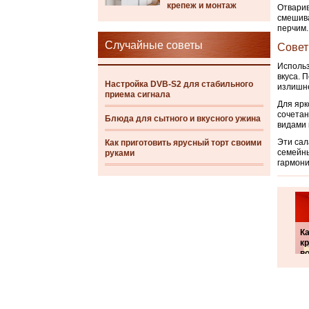
крепеж и монтаж
Отварив
смешива
перчим.
Случайные советы
Совет
Использ
вкуса. 
Настройка DVB-S2 для стабильного
излишне
приема сигнала
Для ярк
сочетан
Блюда для сытного и вкусного ужина
видами 
Эти сал
Как приготовить ярусный торт своими
семейны
руками
гармони
К
к
в