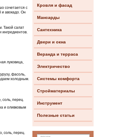
Кровля и фасад
шо сочетается с
 и авокадо. Он
Мансарды
. Такой салат
Сантехника
и ингредиентов.
Двери и окна
Веранда и терраса
ная луковица,
Электричество
урузу, фасоль,
Системы комфорта
подаем холодным.
Стройматериалы
, соль, перец.
Инструмент
на и оливковым
Полезные статьи
, соль, перец.