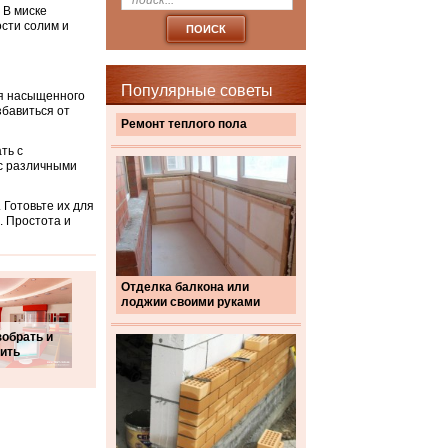
 В миске
ости солим и
Популярные советы
ся насыщенного
збавиться от
Ремонт теплого пола
ть с
 с различными
 Готовьте их для
. Простота и
Отделка балкона или
лоджии своими руками
зобрать и
ить