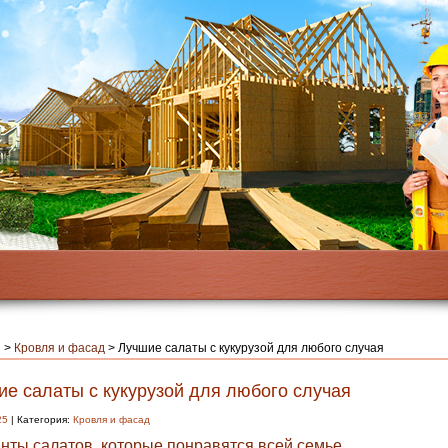
я
>
Кровля и фасад
>
Лучшие салаты с кукурузой для любого случая
ие салаты с кукурузой для любого случая
25
| Категория:
Кровля и фасад
нты салатов, которые понравятся всей семье