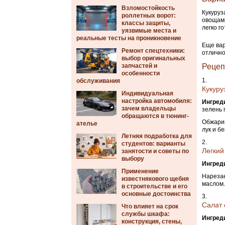
Взломостойкость
Кукуруз
роллетных ворот:
овощами
классы защиты,
легко г
уязвимые места и
реальные тесты на проникновение
Еще вар
Ремонт спецтехники:
отлично
выбор оригинальных
запчастей и
Рецеп
особенности
обслуживания
Кукуру
Индивидуальная
настройка автомобиля:
Ингред
зачем владельцы
зелень 
обращаются в тюнинг-
Обжарив
ателье
лук и б
Летняя подработка для
студентов: варианты
Легкий
занятости и советы по
выбору
Ингред
Применение
Нарезае
известнякового щебня
маслом.
в строительстве и его
основные достоинства
Салат 
Что влияет на срок
службы шкафа:
Ингред
конструкция, стены,