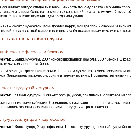
а добавляет мягкую сладость и насыщенность любому салату. Особенно хоро
, мясом и сыром. Одно из популярных сочетаний – салат с кукурузой, курицей
отовится и отлично подходит для обеда или ужина.
иант – салат с кукурузой, помидорами черри, моцареллой и свежим базиликом
 подойдет для летней встречи или пикника благодаря ярким вкусам и свежест
ты салатов на любой случай
зный салат с фасолью и беконом
иенты:
1 банка кукурузы, 200 г консервированной фасоли, 100 г бекона, 1 крас
по вкусу, соль, перец, майонез.
аем бекон до хрустящей корочки. Нарезаем лук мелко. В миске соединяем кук
екон. Заправляем майонезом, солим и перчим по вкусу. Посыпаем зеленью и 
 салат с кукурузой и огурцом
иенты:
1 стакан кукурузы, 2 свежих огурца, укроп, сок лимона, оливковое масло
м огурцы мелкими кубиками. Соединяем с кукурузой, заправляем соком лимо
 Посыпаем зеленью, солим и перчим по вкусу. Быстро и полезно.
с кукурузой, тунцом и картофелем
иенты:
1 банка тунца, 2 картофелины, 1 стакан кукурузы, зеленый лук, майонез