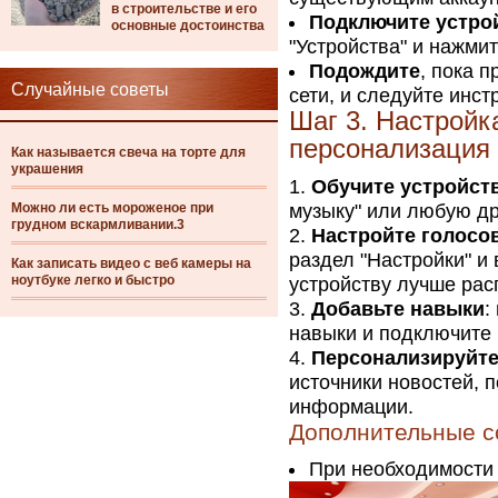
в строительстве и его
Подключите устро
основные достоинства
"Устройства" и нажмит
Подождите
, пока 
Случайные советы
сети, и следуйте инс
Шаг 3. Настройк
персонализация
Как называется свеча на торте для
украшения
Обучите устройст
Можно ли есть мороженое при
музыку" или любую др
грудном вскармливании.3
Настройте голос
раздел "Настройки" и
Как записать видео с веб камеры на
ноутбуке легко и быстро
устройству лучше рас
Добавьте навыки
:
навыки и подключите
Персонализируйте
источники новостей, 
информации.
Дополнительные с
При необходимости