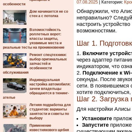
07.08.2025
| Категория:
Кро
особенности
Обнаружили, что Алис
Дом начинается не со
стен а с потолка
неправильно? Следуй
настроить устройство 
Взломостойкость
возможностями.
роллетных ворот:
классы защиты,
Шаг 1. Подготов
уязвимые места и
реальные тесты на проникновение
Включите устройс
Ремонт спецтехники:
через адаптер питани
выбор оригинальных
запчастей и
индикатором, что озна
особенности
Подключение к Wi-
обслуживания
секунды. После звуко
Индивидуальная
настройка автомобиля:
сети. В появившемся с
зачем владельцы
хотите подключиться,
обращаются в тюнинг-
Шаг 2. Загрузка
ателье
Летняя подработка для
Для настройки Алисы 
студентов: варианты
занятости и советы по
Установите
приложе
выбору
Запустите
приложе
Применение
известнякового щебня
существующим аккаун