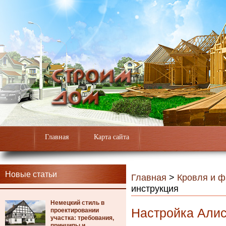
Главная
Карта сайта
Новые статьи
Главная
>
Кровля и 
инструкция
Немецкий стиль в
Настройка Алис
проектировании
участка: требования,
принципы и