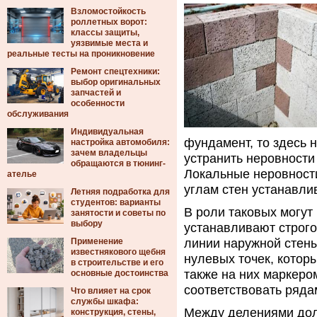
Взломостойкость
роллетных ворот:
классы защиты,
уязвимые места и
реальные тесты на проникновение
Ремонт спецтехники:
выбор оригинальных
запчастей и
особенности
обслуживания
Индивидуальная
фундамент, то здесь н
настройка автомобиля:
зачем владельцы
устранить неровности
обращаются в тюнинг-
Локальные неровности
ателье
углам стен устанавли
Летняя подработка для
студентов: варианты
В роли таковых могут
занятости и советы по
выбору
устанавливают строго
Применение
линии наружной стены
известнякового щебня
нулевых точек, котор
в строительстве и его
также на них маркеро
основные достоинства
соответствовать ряда
Что влияет на срок
службы шкафа:
Между делениями дол
конструкция, стены,