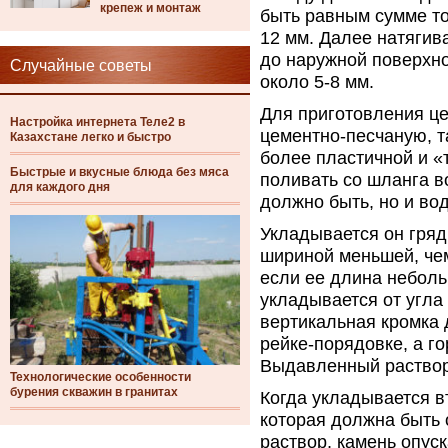
крепеж и монтаж
быть равным сумме то
12 мм. Далее натягив
до наружной поверхно
Случайные советы
около 5-8 мм.
Для приготовления це
Настройка интернета Теле2 в
цементно-песчаную, т
Казахстане легко и быстро
более пластичной и «
Быстрые и вкусные блюда без мяса
поливать со шланга в
для каждого дня
должно быть, но и во
Укладывается он гряд
шириной меньшей, чем 
если ее длина неболь
укладывается от угла
вертикальная кромка
рейке-порядовке, а г
Выдавленный раствор
Технологические особенности
бурения скважин в гранитах
Когда укладывается в
которая должна быть 
раствор, камень опуск