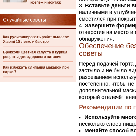
крепеж и монтаж
Вставьте деньги в
наличными в углублен
сместился при покрыт
Случайные советы
Завершите форми
отверстие на место и
Как русифицировать робот пылесос
обнаружения.
Xiaomi 1S легко и быстро
Обеспечение бе
советы
Брокколи цветная капуста и курица
рецепты для здорового питания
Перед подачей торта 
Как избежать слипания макарон при
застыло и не было ви
варке.7
разрезанием использу
постепенно, чтобы не
дополнительной маски
который отвлечёт вни
Рекомендации по 
Используйте мног
несколько слоёв пище
Меняйте способ в