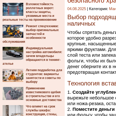
безопасного хр
Взломостойкость
роллетных ворот:
04.08.2025
| Категория:
Ма
классы защиты,
Выбор подходяще
уязвимые места и
реальные тесты на проникновение
наличных
Ремонт спецтехники:
выбор оригинальных
Чтобы спрятать деньг
запчастей и
которое удобно разре
особенности
обслуживания
крупные, насыщенные 
Индивидуальная
яркими фруктами. Дл
настройка автомобиля:
слой теста или запека
зачем владельцы
обращаются в тюнинг-
фольги, чтобы их бы
ателье
денег оберните их в 
Летняя подработка для
предотвращая контакт
студентов: варианты
занятости и советы по
выбору
Технология встав
Применение
Создайте углублен
известнякового щебня
в строительстве и его
вырежьте небольшое о
основные достоинства
или ножа-резака, ост
Что влияет на срок
Поместите деньги
службы шкафа:
конструкция, стены,
или фольгу, чтобы защ