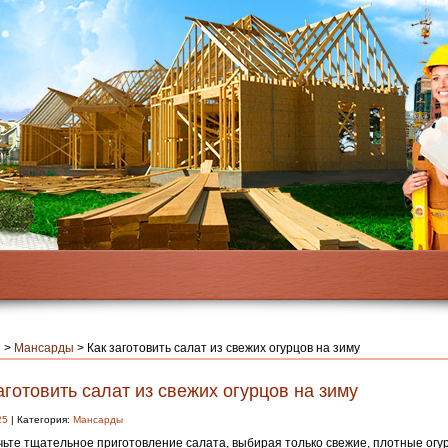
я
>
Мансарды
>
Как заготовить салат из свежих огурцов на зиму
аготовить салат из свежих огурцов на зиму
25
| Категория:
Мансарды
ьте тщательное приготовление салата, выбирая только свежие, плотные огу