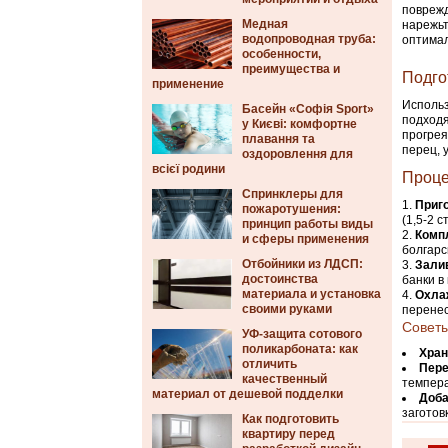
поврежд
Медная
нарежьт
водопроводная труба:
оптимал
особенности,
преимущества и
Подго
применение
Использ
Басейн «Софія Sport»
подходя
у Києві: комфортне
прогрея
плавання та
перец, 
оздоровлення для
всієї родини
Проце
Спринклеры для
Приг
пожаротушения:
(1,5-2 
принцип работы виды
Комп
и сферы применения
болгарс
Отбойники из ЛДСП:
Залив
достоинства
банки в
материала и установка
Охла
своими руками
перенес
Советы
УФ-защита сотового
поликарбоната: как
Хран
отличить
Пере
качественный
темпера
материал от дешевой подделки
Доба
заготов
Как подготовить
квартиру перед