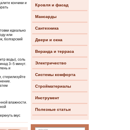
алите кончики и
Кровля и фасад
брать
Мансарды
Сантехника
отовки идеально
воду или
к, болгарский
Двери и окна
Веранда и терраса
литр воды), соль
Электричество
ринад 3–5 минут.
лень и
Системы комфорта
, стерилизуйте
нение.
затем
Стройматериалы
Инструмент
нной влажности.
тной
Полезные статьи
еркнуть вкус