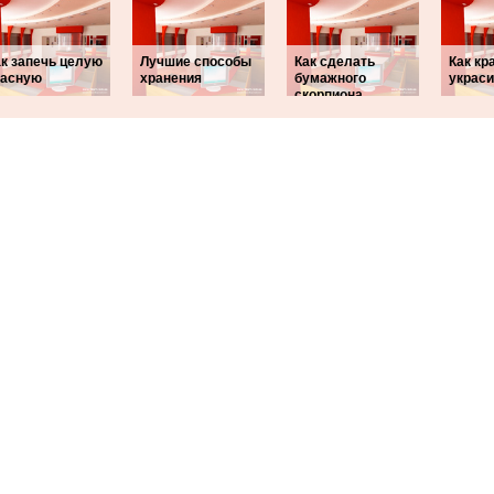
ак запечь целую
Лучшие способы
Как сделать
Как кр
расную
хранения
бумажного
украси
скорпиона