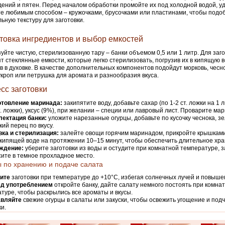
ений и пятен. Перед началом обработки промойте их под холодной водой, уд
е любимым способом – кружочками, брусочками или пластинами, чтобы подо
ьную текстуру для заготовки.
товка ингредиентов и выбор емкостей
уйте чистую, стерилизованную тару – банки объемом 0,5 или 1 литр. Для заг
т стеклянные емкости, которые легко стерилизовать, погрузив их в кипящую 
в в духовке. В качестве дополнительных компонентов подойдут морковь, чесно
укроп или петрушка для аромата и разнообразия вкуса.
сс заготовки
отовление маринада:
закипятите воду, добавьте сахар (по 1-2 ст. ложки на 1 
ст. ложки), уксус (9%), при желании – специи или лавровый лист. Проварите ма
лектация банки:
уложите нарезанные огурцы, добавьте по кусочку чеснока, зе
кий перец по вкусу.
ка и стерилизация:
залейте овощи горячим маринадом, прикройте крышками
 кипящей воде на протяжении 10–15 минут, чтобы обеспечить длительное хра
ждение:
уберите заготовки из воды и остудите при комнатной температуре, 
ите в темное прохладное место.
 по хранению и подаче салата
ите
заготовки при температуре до +10°С, избегая солнечных лучей и повыше
д употреблением
откройте банку, дайте салату немного постоять при комна
туре, чтобы раскрылись все ароматы и вкусы.
вляйте
свежие огурцы в салаты или закуски, чтобы освежить угощение и подч
ки.