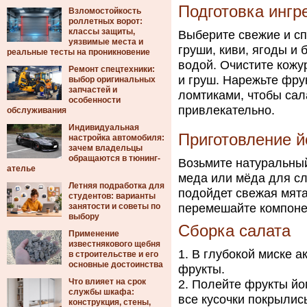
Подготовка ингр
Взломостойкость
роллетных ворот:
классы защиты,
Выберите свежие и сп
уязвимые места и
груши, киви, ягоды и
реальные тесты на проникновение
водой. Очистите кожу
Ремонт спецтехники:
и груш. Нарежьте фру
выбор оригинальных
запчастей и
ломтиками, чтобы сал
особенности
привлекательно.
обслуживания
Индивидуальная
Приготовление й
настройка автомобиля:
зачем владельцы
обращаются в тюнинг-
Возьмите натуральный
ателье
меда или мёда для сл
Летняя подработка для
подойдет свежая мят
студентов: варианты
занятости и советы по
перемешайте компонен
выбору
Сборка салата
Применение
известнякового щебня
В глубокой миске а
в строительстве и его
основные достоинства
фрукты.
Что влияет на срок
Полейте фрукты йог
службы шкафа:
все кусочки покрылис
конструкция, стены,