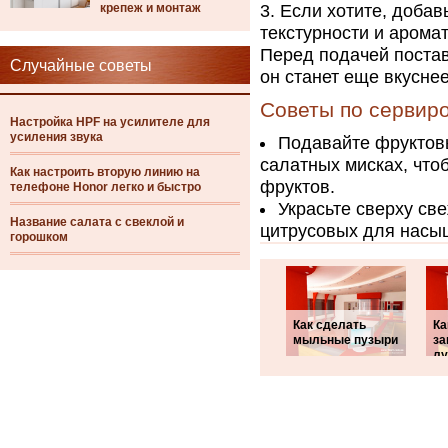
крепеж и монтаж
Если хотите, добав
текстурности и аромат
Перед подачей постав
Случайные советы
он станет еще вкусн
Советы по сервир
Настройка HPF на усилителе для
усиления звука
Подавайте фруктовы
салатных мисках, что
Как настроить вторую линию на
фруктов.
телефоне Honor легко и быстро
Украсьте сверху св
Название салата с свеклой и
цитрусовых для насыщ
горошком
Как сделать
Ка
мыльные пузыри
за
лу