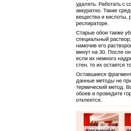
удалять. Работать с с
аккуратно. Такие сре
вещества и кислоты, 
респираторе.
Старые обои также уб
специальный раствор,
намочив его раствором
минут на 30. После о
если их немного надр
стен, то их остается 
Оставшиеся фрагмент
данные методы не пр
термический метод. В
обоев и проведите го
отклеятся.
Идеи изделий из
На