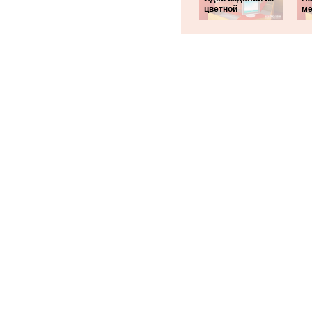
цветной
ме