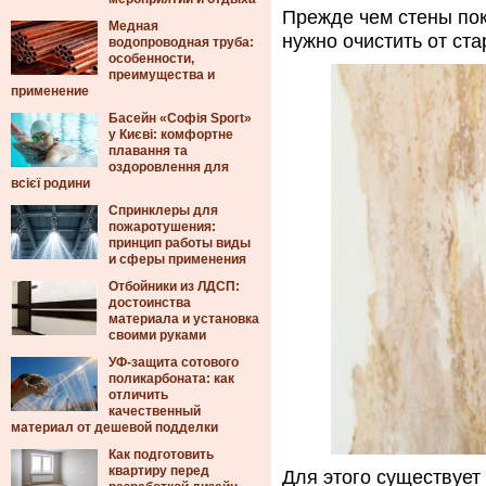
Прежде чем стены пок
Медная
нужно очистить от ста
водопроводная труба:
особенности,
преимущества и
применение
Басейн «Софія Sport»
у Києві: комфортне
плавання та
оздоровлення для
всієї родини
Спринклеры для
пожаротушения:
принцип работы виды
и сферы применения
Отбойники из ЛДСП:
достоинства
материала и установка
своими руками
УФ-защита сотового
поликарбоната: как
отличить
качественный
материал от дешевой подделки
Как подготовить
квартиру перед
Для этого существует 