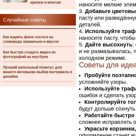
крепеж и монтаж
наносите мелкие элем
Добавьте цветовы
пасту или разведённу
Случайные советы
деталей.
Используйте тра
Как жарить филе лосося на
наносите пасту, чтоб
сковороде правильно и вкусно
Дайте высохнуть
:
и не размазывалась, 
Как быстро создать видео из
фотографий на ноутбуке
холодном режиме.
Советы для идеа
Лучший напольный плинтус для
вашего интерьера выбор материала и
Пробуйте поэтапн
дизайна
усложняйте узоры.
Используйте траф
ошибок и сделать узо
Контролируйте то
будут дольше сохнуть 
Работайте быстро 
сложнее исправлять 
Украсьте корзинки
оформление станет ещ