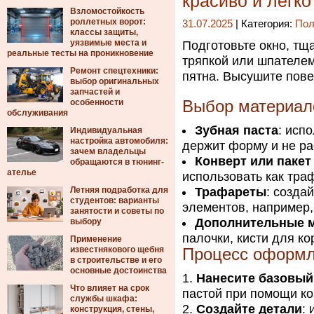
красиво и легко
Взломостойкость
роллетных ворот:
31.07.2025
| Категория:
Пол
классы защиты,
уязвимые места и
Подготовьте окно, тщ
реальные тесты на проникновение
тряпкой или шпателем
Ремонт спецтехники:
пятна. Высушите пове
выбор оригинальных
запчастей и
особенности
Выбор материало
обслуживания
Зубная паста
: исп
Индивидуальная
настройка автомобиля:
держит форму и не ра
зачем владельцы
Конверт или пакет
обращаются в тюнинг-
ателье
использовать как тра
Летняя подработка для
Трафареты
: созда
студентов: варианты
элементов, например,
занятости и советы по
Дополнительные 
выбору
палочки, кисти для ко
Применение
известнякового щебня
Процесс оформ
в строительстве и его
основные достоинства
Нанесите базовый
Что влияет на срок
пастой при помощи ко
службы шкафа:
Создайте детали
:
конструкция, стены,