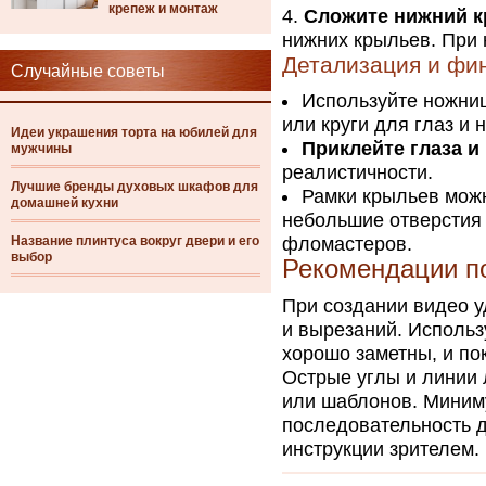
крепеж и монтаж
Сложите нижний к
нижних крыльев. При 
Детализация и фи
Случайные советы
Используйте ножниц
или круги для глаз и н
Идеи украшения торта на юбилей для
Приклейте глаза и
мужчины
реалистичности.
Лучшие бренды духовых шкафов для
Рамки крыльев можн
домашней кухни
небольшие отверстия
Название плинтуса вокруг двери и его
фломастеров.
выбор
Рекомендации по
При создании видео у
и вырезаний. Использ
хорошо заметны, и по
Острые углы и линии
или шаблонов. Миним
последовательность д
инструкции зрителем.