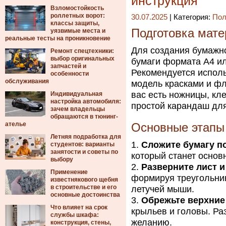
инструкция
Взломостойкость
роллетных ворот:
30.07.2025
| Категория:
Пол
классы защиты,
Подготовка мате
уязвимые места и
реальные тесты на проникновение
Для создания бумажно
Ремонт спецтехники:
выбор оригинальных
бумаги формата А4 ил
запчастей и
Рекомендуется исполь
особенности
обслуживания
модель красками и фл
вас есть ножницы, кле
Индивидуальная
настройка автомобиля:
простой карандаш для
зачем владельцы
обращаются в тюнинг-
ателье
Основные этапы
Летняя подработка для
Сложите бумагу п
студентов: варианты
занятости и советы по
который станет основ
выбору
Разверните лист и
Применение
формируя треугольник
известнякового щебня
в строительстве и его
летучей мыши.
основные достоинства
Обрежьте верхние
Что влияет на срок
крыльев и головы. Ра
службы шкафа:
желанию.
конструкция, стены,