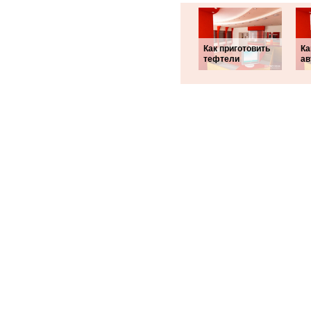
Как приготовить
Ка
тефтели
ав