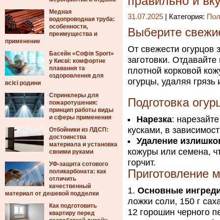
правильно и вк
Медная
31.07.2025
| Категория:
Пол
водопроводная труба:
особенности,
Выберите свежи
преимущества и
применение
От свежести огурцов 
Басейн «Софія Sport»
заготовки. Отдавайте
у Києві: комфортне
плавання та
плотной корковой ко
оздоровлення для
огурцы, удаляя грязь
всієї родини
Спринклеры для
Подготовка огур
пожаротушения:
принцип работы виды
и сферы применения
Нарезка
: нарезайт
кусками, в зависимос
Отбойники из ЛДСП:
достоинства
Удаление излишко
материала и установка
кожуры или семена, ч
своими руками
горчит.
УФ-защита сотового
Приготовление 
поликарбоната: как
отличить
качественный
Основные ингред
материал от дешевой подделки
ложки соли, 150 г сах
Как подготовить
12 горошин черного п
квартиру перед