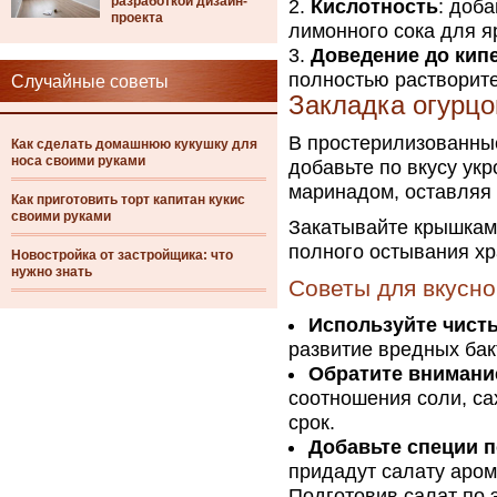
разработкой дизайн-
Кислотность
: доб
проекта
лимонного сока для я
Доведение до кип
полностью растворите
Случайные советы
Закладка огурцо
В простерилизованны
Как сделать домашнюю кукушку для
носа своими руками
добавьте по вкусу укр
маринадом, оставляя 
Как приготовить торт капитан кукис
своими руками
Закатывайте крышкам
полного остывания хр
Новостройка от застройщика: что
нужно знать
Советы для вкусно
Используйте чист
развитие вредных бак
Обратите внимани
соотношения соли, са
срок.
Добавьте специи п
придадут салату аром
Подготовив салат по 