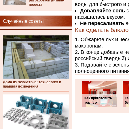
разработкой дизайн-
воды для быстрого и 
проекта
Добавляйте соль
с
насыщалась вкусом.
Случайные советы
Не пересаливать
в
Как сделать блюд
Обжарьте лук и чесн
макаронам.
В конце добавьте н
российский твердый) 
Подавайте с зелен
полноценного питания
Дома из газобетона: технология и
правила возведения
Как приготовить
Ка
торт со
бу