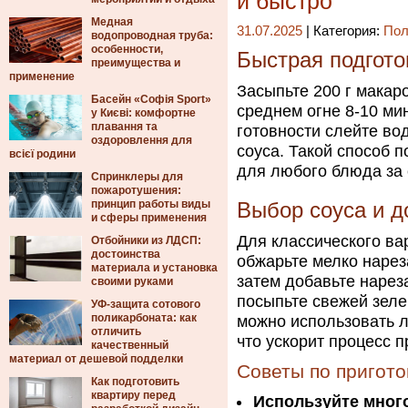
и быстро
Медная
31.07.2025
| Категория:
Пол
водопроводная труба:
особенности,
Быстрая подгото
преимущества и
применение
Засыпьте 200 г макар
Басейн «Софія Sport»
среднем огне 8-10 ми
у Києві: комфортне
плавання та
готовности слейте во
оздоровлення для
соуса. Такой способ 
всієї родини
для любого блюда за
Спринклеры для
пожаротушения:
принцип работы виды
Выбор соуса и 
и сферы применения
Для классического ва
Отбойники из ЛДСП:
достоинства
обжарьте мелко нарез
материала и установка
затем добавьте нарез
своими руками
посыпьте свежей зеле
УФ-защита сотового
поликарбоната: как
можно использовать 
отличить
что ускорит процесс п
качественный
материал от дешевой подделки
Советы по пригот
Как подготовить
квартиру перед
Используйте мног