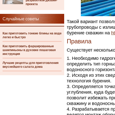
разработкой дизайн-
проекта
Случайные советы
Такой вариант позвол
трубопроводы с излиш
бурение скважин на
h
Как приготовить тонкие блины на воде
легко и быстро
Правила
Как приготовить фаршированные
Существует несколько
шампиньоны в духовке пошаговая
инструкция
Необходимо гидроге
Лучшие рецепты для приготовления
определить тип горны
вкуснейшего салата дома
водоносного горизонт
Исходя из этих св
технология бурения.
Определяется точк
углубления, куда буд
позволит избежать пр
скважину и водоносны
Разрабатывается пр
ведется монтаж обору