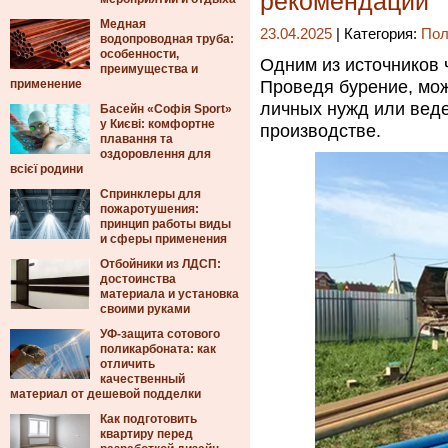
рекомендации
Медная
23.04.2025
| Категория:
Пол
водопроводная труба:
особенности,
Одним из источников 
преимущества и
применение
Проведя бурение, мо
личных нужд или веде
Басейн «Софія Sport»
у Києві: комфортне
производстве.
плавання та
оздоровлення для
всієї родини
Спринклеры для
пожаротушения:
принцип работы виды
и сферы применения
Отбойники из ЛДСП:
достоинства
материала и установка
своими руками
УФ-защита сотового
поликарбоната: как
отличить
качественный
материал от дешевой подделки
Как подготовить
квартиру перед