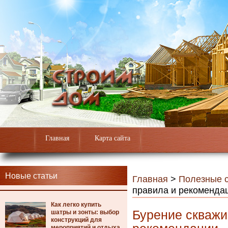
Главная
Карта сайта
Новые статьи
Главная
>
Полезные с
правила и рекоменда
Как легко купить
Бурение скважин
шатры и зонты: выбор
конструкций для
мероприятий и отдыха