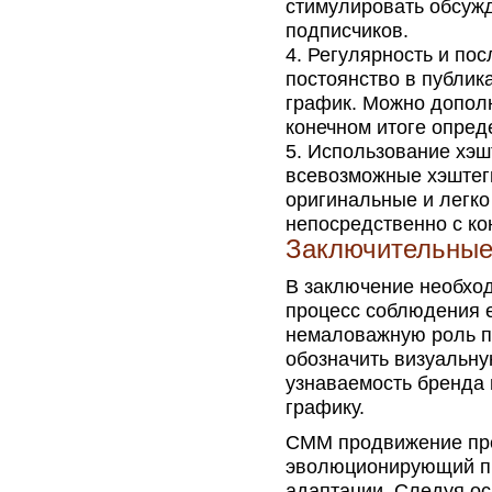
стимулировать обсуж
подписчиков.
Регулярность и пос
постоянство в публик
график. Можно дополн
конечном итоге опре
Использование хэшт
всевозможные хэштеги
оригинальные и легко
непосредственно с ко
Заключительные
В заключение необход
процесс соблюдения е
немаловажную роль пр
обозначить визуальну
узнаваемость бренда
графику.
СММ продвижение пре
эволюционирующий пр
адаптации. Следуя о