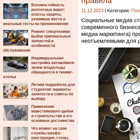
правила
Взломостойкость
роллетных ворот:
11.12.2023
| Категория:
Пол
классы защиты,
уязвимые места и
Социальные медиа ст
реальные тесты на проникновение
современного бизнеса
Ремонт спецтехники:
медиа маркетинга) пр
выбор оригинальных
неотъемлемыми для д
запчастей и
особенности
обслуживания
Индивидуальная
настройка автомобиля:
зачем владельцы
обращаются в тюнинг-
ателье
Летняя подработка для
студентов: варианты
занятости и советы по
выбору
Применение
известнякового щебня
в строительстве и его
основные достоинства
Что влияет на срок
службы шкафа:
конструкция, стены,