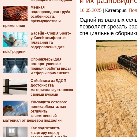
и их разновидн
Медная
16.05.2025
| Категория:
Пол
водопроводная труба:
особенности,
Одной из важных сел
преимущества и
применение
позволяет срезать ра
специальные сборники
Басейн «Софія Sport»
у Києві: комфортне
плавання та
оздоровлення для
всієї родини
Спринклеры для
пожаротушения:
принцип работы виды
и сферы применения
Отбойники из ЛДСП:
достоинства
материала и установка
своими руками
УФ-защита сотового
поликарбоната: как
отличить
качественный
материал от дешевой подделки
Как подготовить
квартиру перед