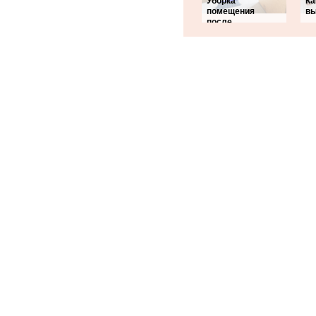
Уборка
Ка
помещения
вы
после