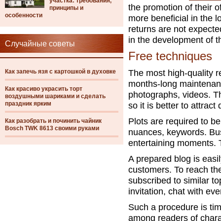
участка: требования,
the promotion of their 
принципы и
особенности
more beneficial in the l
returns are not expected,
in the development of t
Случайные советы
Free techniques
Как запечь язя с картошкой в духовке
The most high-quality r
months-long maintenance
Как красиво украсить торт
photographs, videos. T
воздушными шариками и сделать
праздник ярким
so it is better to attra
Plots are required to be
Как разобрать и починить чайник
Bosch TWK 8613 своими руками
nuances, keywords. Bus
entertaining moments. 
A prepared blog is easil
customers. To reach the
subscribed to similar t
invitation, chat with ev
Such a procedure is ti
among readers of charac