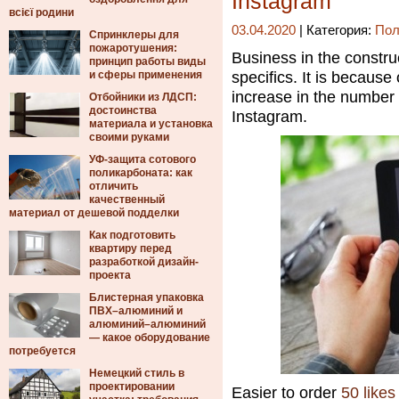
Instagram
всієї родини
03.04.2020
| Категория:
Пол
Спринклеры для
пожаротушения:
Business in the construc
принцип работы виды
и сферы применения
specifics. It is because 
increase in the number 
Отбойники из ЛДСП:
достоинства
Instagram.
материала и установка
своими руками
УФ-защита сотового
поликарбоната: как
отличить
качественный
материал от дешевой подделки
Как подготовить
квартиру перед
разработкой дизайн-
проекта
Блистерная упаковка
ПВХ–алюминий и
алюминий–алюминий
— какое оборудование
потребуется
Немецкий стиль в
проектировании
Easier to order
50 likes