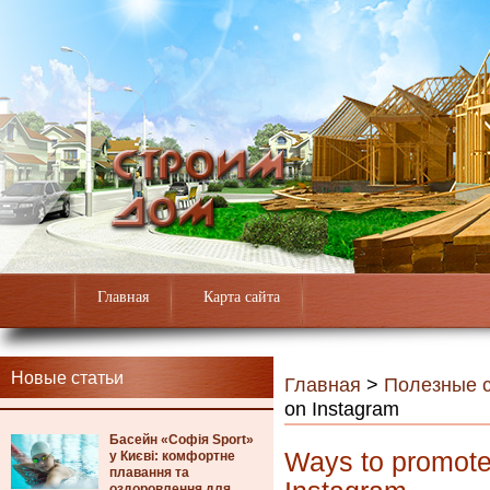
Главная
Карта сайта
Новые статьи
Главная
>
Полезные с
on Instagram
Басейн «Софія Sport»
Ways to promote
у Києві: комфортне
плавання та
оздоровлення для