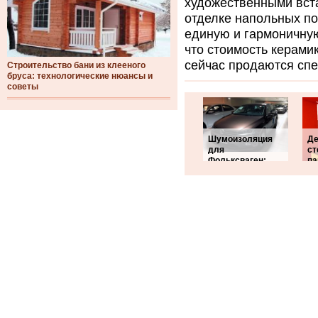
художественными вста
отделке напольных по
единую и гармоничну
что стоимость керами
сейчас продаются спе
Строительство бани из клееного
бруса: технологические нюансы и
советы
Шумоизоляция
Де
для
ст
Фольксваген:
па