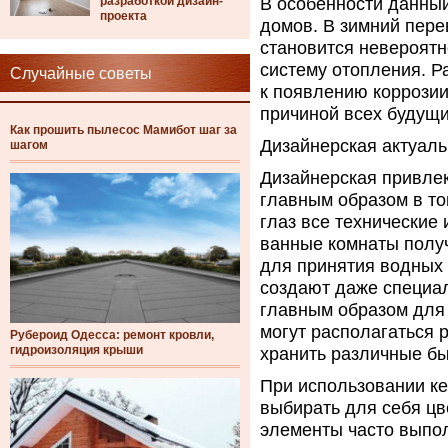
разработкой дизайн-
В особенности данный
проекта
домов. В зимний пер
становится невероятн
систему отопления. Р
Случайные советы
к появлению коррозии
причиной всех будущи
Как прошить пылесос Мамибот шаг за
Дизайнерская актуаль
шагом
Дизайнерская привлек
главным образом в то
глаз все технические
ванные комнаты полу
для принятия водных 
создают даже специа
главным образом для 
могут располагаться 
Рубероид Одесса: ремонт кровли,
гидроизоляция крыши
хранить различные б
При использовании ке
выбирать для себя ц
элементы часто выпо