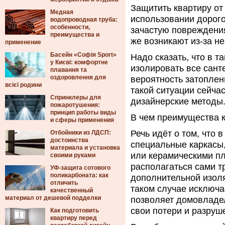
Защитить квартиру от
Медная
использовании дорого
водопроводная труба:
особенности,
зачастую повреждения
преимущества и
же возникают из-за н
применение
Басейн «Софія Sport»
Надо сказать, что в 
у Києві: комфортне
изолировать все сант
плавання та
оздоровлення для
вероятность затоплен
всієї родини
такой ситуации сейчас
Спринклеры для
дизайнерские методы
пожаротушения:
принцип работы виды
В чем преимущества 
и сферы применения
Речь идёт о том, что 
Отбойники из ЛДСП:
достоинства
специальные каркасы,
материала и установка
или керамическими пл
своими руками
располагаться сами т
УФ-защита сотового
поликарбоната: как
дополнительной изол
отличить
таком случае исключа
качественный
материал от дешевой подделки
позволяет домовладе
свои потери и разруш
Как подготовить
квартиру перед