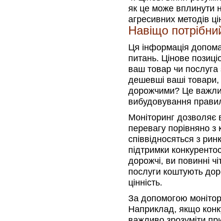
як це може вплинути н
агресивних методів ці
Навіщо потрібний
Ця інформація допома
питань. Цінове позиці
ваш товар чи послуга 
дешевші ваші товари, 
дорожчими? Це важлив
вибудовування правиль
Моніторинг дозволяє в
перевагу порівняно з 
співвідносяться з рин
підтримки конкуренто
дорожчі, ви повинні чі
послуги коштують доро
цінність.
За допомогою монітори
Наприклад, якщо конк
важливо зрозуміти пр