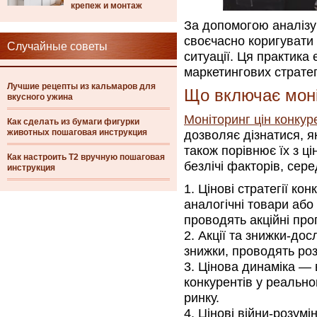
крепеж и монтаж
За допомогою аналізу 
своєчасно коригувати 
Случайные советы
ситуації. Ця практика
маркетингових стратег
Лучшие рецепты из кальмаров для
Що включає моні
вкусного ужина
Моніторинг цін конкур
Как сделать из бумаги фигурки
животных пошаговая инструкция
дозволяє дізнатися, я
також порівнює їх з ц
Как настроить Т2 вручную пошаговая
безлічі факторів, сер
инструкция
Цінові стратегії кон
аналогічні товари або 
проводять акційні проп
Акції та знижки-дос
знижки, проводять розп
Цінова динаміка — в
конкурентів у реально
ринку.
Цінові війни-розумін