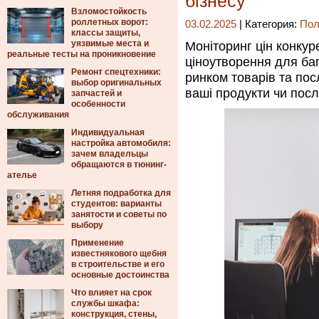
бізнесу
Взломостойкость
роллетных ворот:
03.02.2025
| Категория:
Пол
классы защиты,
уязвимые места и
Моніторинг цін конкур
реальные тесты на проникновение
ціноутворення для баг
Ремонт спецтехники:
ринком товарів та пос
выбор оригинальных
ваші продукти чи посл
запчастей и
особенности
обслуживания
Индивидуальная
настройка автомобиля:
зачем владельцы
обращаются в тюнинг-
ателье
Летняя подработка для
студентов: варианты
занятости и советы по
выбору
Применение
известнякового щебня
в строительстве и его
основные достоинства
Что влияет на срок
службы шкафа:
конструкция, стены,