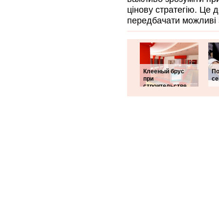
цінову стратегію. Це д
передбачати можливі 
Клееный брус
По
при
се
строительстве