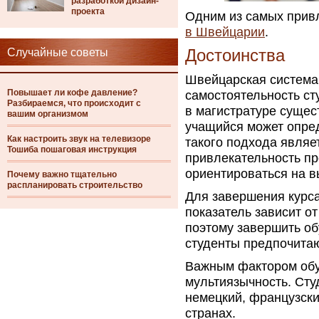
разработкой дизайн-
проекта
Одним из самых прив
в Швейцарии
.
Случайные советы
Достоинства
Швейцарская система 
Повышает ли кофе давление?
самостоятельность ст
Разбираемся, что происходит с
в магистратуре сущес
вашим организмом
учащийся может опред
Как настроить звук на телевизоре
такого подхода являе
Тошиба пошаговая инструкция
привлекательность пр
ориентироваться на 
Почему важно тщательно
распланировать строительство
Для завершения курса
показатель зависит о
поэтому завершить об
студенты предпочитаю
Важным фактором обу
мультиязычность. Сту
немецкий, французски
странах.