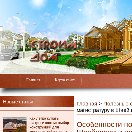
Главная
Карта сайта
Новые статьи
Главная
>
Полезные с
магистратуру в Швей
Как легко купить
Особенности по
шатры и зонты: выбор
конструкций для
мероприятий и отдыха