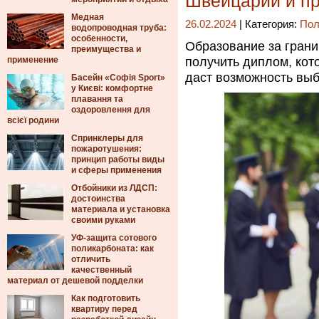
Швейцарии и п
Медная
26.02.2024
| Категория:
Пол
водопроводная труба:
особенности,
Образование за грани
преимущества и
применение
получить диплом, кот
даст возможность выб
Басейн «Софія Sport»
у Києві: комфортне
плавання та
оздоровлення для
всієї родини
Спринклеры для
пожаротушения:
принцип работы виды
и сферы применения
Отбойники из ЛДСП:
достоинства
материала и установка
своими руками
УФ-защита сотового
поликарбоната: как
отличить
качественный
материал от дешевой подделки
Как подготовить
квартиру перед