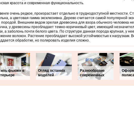
ская красота и современная функциональность.
венге очень редкое, произрастает отдельно в труднодоступной местности. Ст
льна, а цветовая гамма эксклюзивна. Дерево считается самой популярной эк
 породой. Внешним видом зрелая древесина для взора обычного человека не
чна, у древесины преобладает темно-коричневый цвет, имеющий незначите
и, а заболонь почти белого цвета. По структуре данная порода крупная, у не
жение волокон. Растение преобладает высокой устойчивостью к нагрузкам. В
оддается обработке, но полировать изделия сложно.
тиль фьюжн в
Огляд останніх
Разнообразие
Оформ
нтерьере
моделей
современных
полис