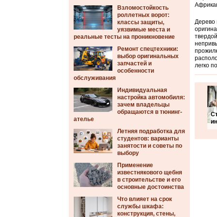
Африкан
Взломостойкость
роллетных ворот:
Дерево 
классы защиты,
оригина
уязвимые места и
твердой
реальные тесты на проникновение
непривы
Ремонт спецтехники:
прожилк
выбор оригинальных
располо
запчастей и
легко п
особенности
обслуживания
Индивидуальная
настройка автомобиля:
зачем владельцы
обращаются в тюнинг-
С
ателье
и
Летняя подработка для
студентов: варианты
занятости и советы по
выбору
Применение
известнякового щебня
в строительстве и его
основные достоинства
Что влияет на срок
службы шкафа:
конструкция, стены,