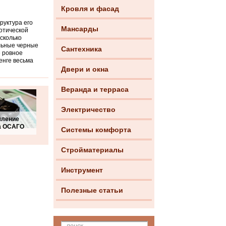
Кровля и фасад
руктура его
Мансарды
зотической
сколько
льные черные
Сантехника
е ровное
енге весьма
Двери и окна
Веранда и терраса
Электричество
ление
а ОСАГО
Системы комфорта
Стройматериалы
Инструмент
Полезные статьи