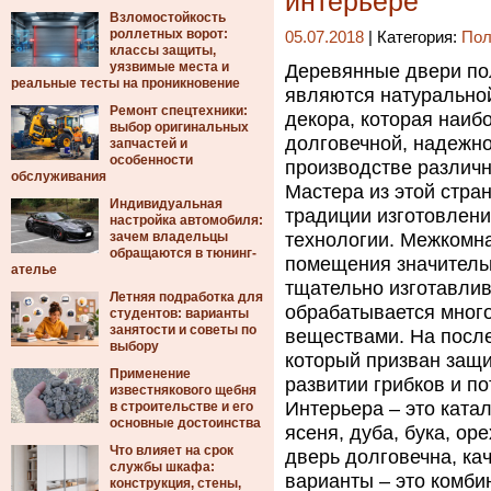
интерьере
Взломостойкость
роллетных ворот:
05.07.2018
| Категория:
Пол
классы защиты,
уязвимые места и
Деревянные двери пол
реальные тесты на проникновение
являются натурально
Ремонт спецтехники:
декора, которая наиб
выбор оригинальных
долговечной, надежно
запчастей и
особенности
производстве различн
обслуживания
Мастера из этой стр
Индивидуальная
традиции изготовлен
настройка автомобиля:
зачем владельцы
технологии. Межкомн
обращаются в тюнинг-
помещения значитель
ателье
тщательно изготавли
Летняя подработка для
обрабатывается мног
студентов: варианты
занятости и советы по
веществами. На после
выбору
который призван защи
Применение
развитии грибков и п
известнякового щебня
Интерьера – это катал
в строительстве и его
основные достоинства
ясеня, дуба, бука, ор
Что влияет на срок
дверь долговечна, ка
службы шкафа:
варианты – это комби
конструкция, стены,