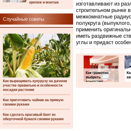
крепеж и монтаж
изготавливают из ра
строительном рынке 
межкомнатные радиус
Случайные советы
полукруга (выпуклого
применить оригинальн
иметь раздвижные ство
углы и придаст особ
Как грамотно
Ка
выбрать
ав
Как выращивать кукурузу на дачном
агентство
участке правильно и особенности
посадки растения
Как приготовить чайник на прямую
своими руками
Как сделать красивый бант из
оберточной бумаги своими руками