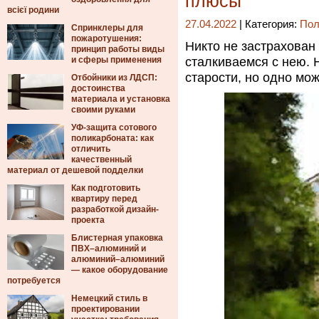
плюсы
всієї родини
27.04.2022
| Категория:
Пол
Спринклеры для
пожаротушения:
Никто не застрахован 
принцип работы виды
и сферы применения
сталкиваемся с нею. Н
старости, но одно мож
Отбойники из ЛДСП:
достоинства
материала и установка
своими руками
УФ-защита сотового
поликарбоната: как
отличить
качественный
материал от дешевой подделки
Как подготовить
квартиру перед
разработкой дизайн-
проекта
Блистерная упаковка
ПВХ–алюминий и
алюминий–алюминий
— какое оборудование
потребуется
Немецкий стиль в
проектировании