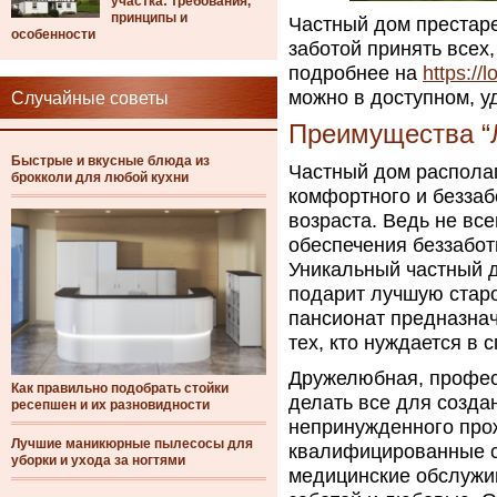
участка: требования,
принципы и
Частный дом престаре
особенности
заботой принять всех,
подробнее на
https://
можно в доступном, у
Случайные советы
Преимущества “
Быстрые и вкусные блюда из
Частный дом располаг
брокколи для любой кухни
комфортного и безза
возраста. Ведь не вс
обеспечения беззабот
Уникальный частный д
подарит лучшую старо
пансионат предназнач
тех, кто нуждается в 
Дружелюбная, профес
Как правильно подобрать стойки
делать все для созда
ресепшен и их разновидности
непринужденного про
Лучшие маникюрные пылесосы для
квалифицированные с
уборки и ухода за ногтями
медицинские обслужи