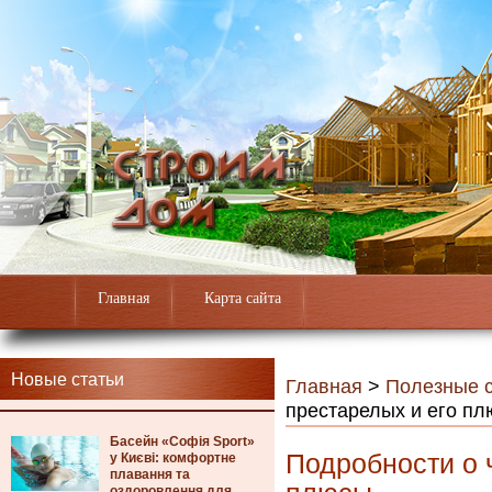
Главная
Карта сайта
Новые статьи
Главная
>
Полезные с
престарелых и его п
Басейн «Софія Sport»
Подробности о 
у Києві: комфортне
плавання та
оздоровлення для