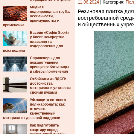
11.06.2024
| Категория:
Пол
Медная
Резиновая плитка для
водопроводная труба:
особенности,
востребованной сред
преимущества и
и общественных учре
применение
Басейн «Софія Sport»
у Києві: комфортне
плавання та
оздоровлення для
всієї родини
Спринклеры для
пожаротушения:
принцип работы виды
и сферы применения
Отбойники из ЛДСП:
достоинства
материала и установка
своими руками
УФ-защита сотового
поликарбоната: как
отличить
качественный
материал от дешевой подделки
Как подготовить
квартиру перед