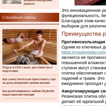
разработкой дизайн-
проекта
Это инновационное ре
функциональность, бе
Случайные советы
Благодаря этим качес
выбором для различн
Преимущества р
Противоскользящая
Одним из ключевых д
https://creativeplay.c
является её противос
повышенной влажност
ступени могут станов
Отдых в СПА сауне: достоинства и
подготовка
плитка обеспечивает 
падений и травм. Это
Как самостоятельно приготовить торт
на день рождения своими руками
ежедневно проходят д
Амортизирующие св
Как разблокировать чайник Skykettle
пошаговая инструкция
Резиновая плитка об
делает её идеальной 