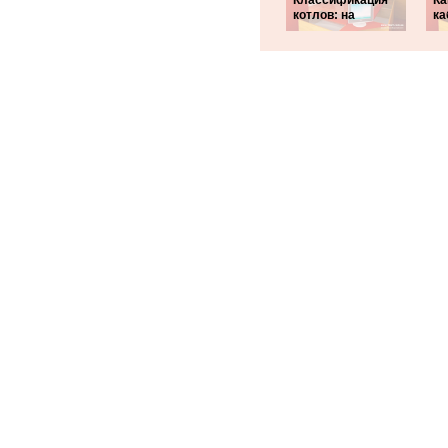
Классификация
Ка
котлов: на
ка