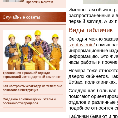
крепеж и монтаж
Именно там обычно ра
распространенные и в
Случайные советы
первый взгляд. А их 
Виды табличек
Сегодня можно заказа
izgotovlenie/
самых раз
информационные изде
информацию. Это ФИО
часы работы и прочи
Номера тоже относятс
Требования к рабочей одежде
дверях кабинетов. Та
строителей и стандартный комплект
ВУЗах, поликлиниках,
Как настроить WhatsApp на телефоне
Следующая большая г
пошаговая инструкция
помогают ориентирова
Создание элитной кухни: этапы и
отделов и различные 
особенности процесса
подобное относятся с
Таблички бывают и п