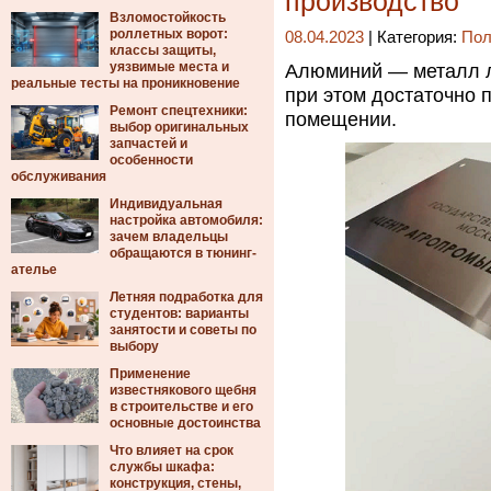
производство
Взломостойкость
роллетных ворот:
08.04.2023
| Категория:
Пол
классы защиты,
уязвимые места и
Алюминий — металл л
реальные тесты на проникновение
при этом достаточно 
Ремонт спецтехники:
помещении.
выбор оригинальных
запчастей и
особенности
обслуживания
Индивидуальная
настройка автомобиля:
зачем владельцы
обращаются в тюнинг-
ателье
Летняя подработка для
студентов: варианты
занятости и советы по
выбору
Применение
известнякового щебня
в строительстве и его
основные достоинства
Что влияет на срок
службы шкафа:
конструкция, стены,