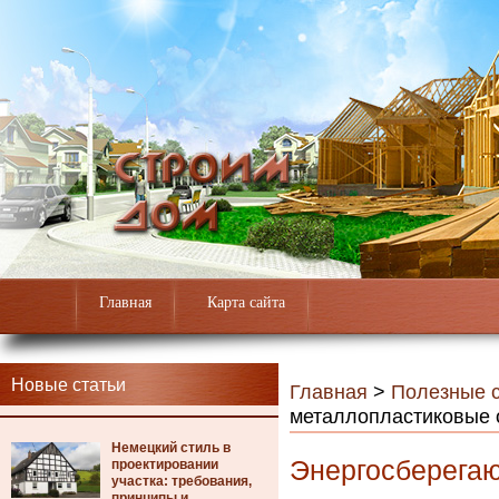
Главная
Карта сайта
Новые статьи
Главная
>
Полезные с
металлопластиковые 
Немецкий стиль в
Энергосберега
проектировании
участка: требования,
принципы и