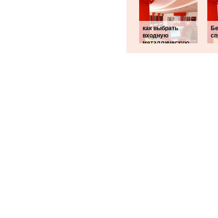
как выбрать
Бе
входную
сп
металлическую