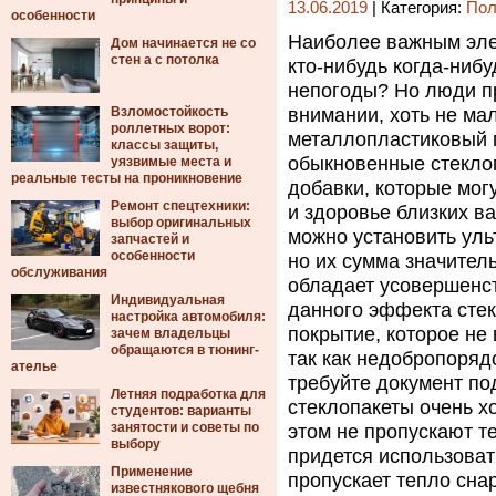
13.06.2019
| Категория:
Пол
особенности
Наиболее важным эле
Дом начинается не со
стен а с потолка
кто-нибудь когда-ниб
непогоды? Но люди пр
Взломостойкость
внимании, хоть не ма
роллетных ворот:
металлопластиковый 
классы защиты,
обыкновенные стеклоп
уязвимые места и
реальные тесты на проникновение
добавки, которые мог
Ремонт спецтехники:
и здоровье близких в
выбор оригинальных
можно установить ул
запчастей и
особенности
но их сумма значител
обслуживания
обладает усовершенс
Индивидуальная
данного эффекта сте
настройка автомобиля:
покрытие, которое не 
зачем владельцы
обращаются в тюнинг-
так как недобропоряд
ателье
требуйте документ по
Летняя подработка для
стеклопакеты очень х
студентов: варианты
занятости и советы по
этом не пропускают т
выбору
придется использоват
Применение
пропускает тепло сна
известнякового щебня