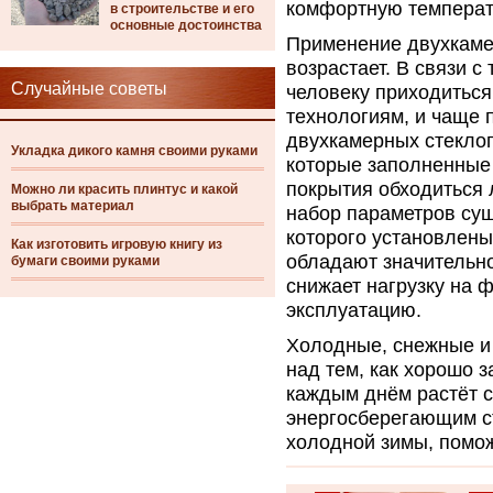
комфортную температ
в строительстве и его
основные достоинства
Применение двухкаме
возрастает. В связи с
Случайные советы
человеку приходиться
технологиям, и чаще 
двухкамерных стеклоп
Укладка дикого камня своими руками
которые заполненные
покрытия обходиться 
Можно ли красить плинтус и какой
выбрать материал
набор параметров су
которого установлены
Как изготовить игровую книгу из
обладают значительн
бумаги своими руками
снижает нагрузку на 
эксплуатацию.
Холодные, снежные и
над тем, как хорошо 
каждым днём растёт с
энергосберегающим с
холодной зимы, помож