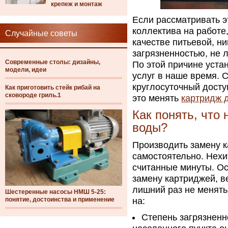
крепеж и монтаж
Если рассматривать э
коллектива на работе,
Случайные советы
качестве питьевой, ни
загрязненностью, не 
Современные столы: дизайны,
По этой причине уста
модели, идеи
услуг в наше время. 
круглосуточный доступ
Как приготовить стейк рибай на
сковороде гриль.1
это менять
картридж 
Как понять, что
воды?
Производить замену 
самостоятельно. Нехи
считанные минуты. Ос
замену картриджей, в
лишний раз не менять
Шестеренные насосы НМШ 5-25:
понятие, достоинства и применение
на:
Степень загрязненн