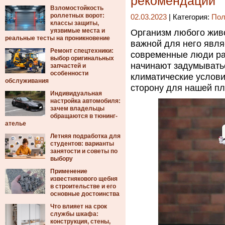
рекомендации
Взломостойкость
роллетных ворот:
02.03.2023
| Категория:
Пол
классы защиты,
уязвимые места и
Организм любого живо
реальные тесты на проникновение
важной для него явля
Ремонт спецтехники:
современные люди рас
выбор оригинальных
начинают задумыватьс
запчастей и
особенности
климатические услови
обслуживания
сторону для нашей пл
Индивидуальная
настройка автомобиля:
зачем владельцы
обращаются в тюнинг-
ателье
Летняя подработка для
студентов: варианты
занятости и советы по
выбору
Применение
известнякового щебня
в строительстве и его
основные достоинства
Что влияет на срок
службы шкафа:
конструкция, стены,