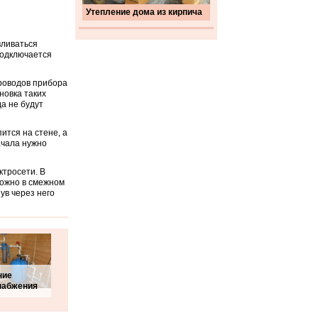
Утепление дома из кирпича
вливаться
подключается
роводов прибора
новка таких
а не будут
ится на стене, а
ачала нужно
ктросети. В
можно в смежном
ув через него
ние
набжения