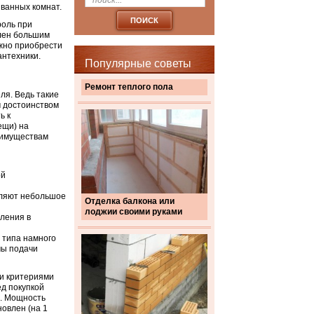
 ванных комнат.
роль при
влен большим
жно приобрести
антехники.
Популярные советы
Ремонт теплого пола
ля. Ведь такие
м достоинством
ь к
ещи) на
реимуществам
ой
бляют небольшое
Отделка балкона или
лоджии своими руками
пления в
 типа намного
мы подачи
ми критериями
ед покупкой
и. Мощность
новлен (на 1