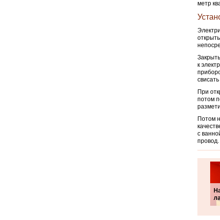
метр кв
Устан
Электри
открыты
непосре
Закрыты
к элект
приборо
свисать
При отк
потом п
размети
Потом н
качеств
с ванно
провод.
На
л