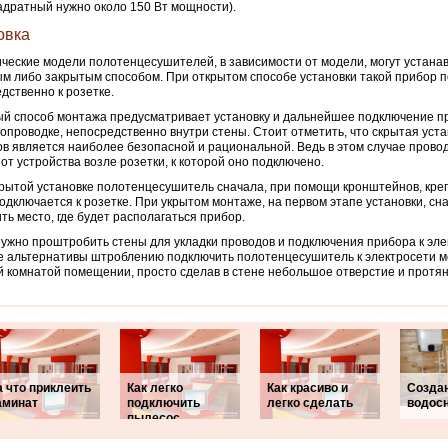
адратный нужно около 150 Вт мощности).
овка
ческие модели полотенцесушителей, в зависимости от модели, могут устана
м либо закрытым способом. При открытом способе установки такой прибор 
дственно к розетке.
й способ монтажа предусматривает установку и дальнейшее подключение п
ропроводке, непосредственно внутри стены. Стоит отметить, что скрытая уста
в является наиболее безопасной и рациональной. Ведь в этом случае провод
 от устройства возле розетки, к которой оно подключено.
рытой установке полотенцесушитель сначала, при помощи кронштейнов, креп
одключается к розетке. При укрытом монтаже, на первом этапе установки, сн
ть место, где будет располагаться прибор.
ужно проштробить стены для укладки проводов и подключения прибора к эле
е альтернативы штроблению подключить полотенцесушитель к электросети 
й комнатой помещении, просто сделав в стене небольшое отверстие и протян
 что приклеить
Как легко
Как красиво и
Созда
аминат
подключить
легко сделать
водос
пылесос