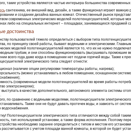
ого, такие устройства являются частью интерьера большинства современных
есь
сантехника, ее внешний вид, дизайн, а также функционал играют важную 
ровании и создании дизайна ванных комнат. Отечественный рынок предста
твом современных электрических моделей полотенцесушителей, которые мо
инах либо на специальных интернет – площадках, занимающихся продажей с
ые достоинства
ству пользователей тяжело определиться с выбором типа полотенцесушите
тва, по принципу своей работы, бывают водяными и электрическими. Главны
ческих моделей полотенцесушителей является то, что их не нужно подключат
водным трубам, и они способны функционировать (высушивать промокшие в
нии всего года даже когда в помещении нет подачи горячей воды. Также к п
цесушителей электрического типа следует отнести:
ционал (наличие опции регулировки температуры работы, нагрева);
ерсальность (можно устанавливать в любом помещении, оснащенном систем
снабжения);
омность (современные модели полотенцесушителей во время работы потре
тво электроэнергии);
т выступать в качестве дополнительного, автономного элемента системы ото
.
ого, по сравнению с водяными моделями, полотенцесушители электрического
станавливать. Также они не будут давать протечек воды, и зависеть от систе
о водоснабжения.
тку! Полотенцесушители электрического типа отличаются между собой таки
ность, тип используемой установки, а также форма исполнения. Поэтому пер
устройства необходимо заранее определиться с типом и местом его установк
 рассчитывается с учетом площади ванной комнаты, в которой он будет уста