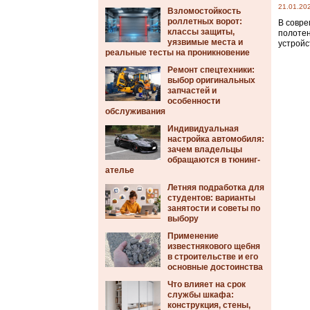
21.01.20
Взломостойкость
роллетных ворот:
В совре
классы защиты,
полотен
уязвимые места и
устройс
реальные тесты на проникновение
Ремонт спецтехники:
выбор оригинальных
запчастей и
особенности
обслуживания
Индивидуальная
настройка автомобиля:
зачем владельцы
обращаются в тюнинг-
ателье
Летняя подработка для
студентов: варианты
занятости и советы по
выбору
Применение
известнякового щебня
в строительстве и его
основные достоинства
Что влияет на срок
службы шкафа:
конструкция, стены,