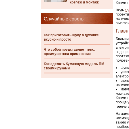
крепеж и монтаж
Кроме т
Ведь
зд
проекти
Случайные советы
количес
в магаз
Главн
Как приготовить щуку в духовке
Большин
вкусно и просто
устройс
электри
Что собой представляет гипс:
водопро
преимущетсва применения
протяже
полотен
Как сделать бумажную модель ПМ
функ
своими руками
унив
электро
экон
количес
могу
комнате
Кроме т
проще у
горячег
На заме
как мощ
такого 
прибора