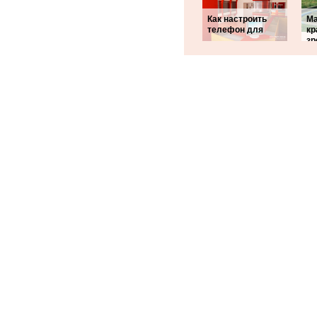
Как настроить
Ма
телефон для
кр
зр