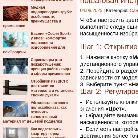
пошаговая инст
Медная
04.08.2025
| Категория:
Сан
водопроводная труба:
особенности,
Чтобы настроить цве
преимущества и
применение
выполните следующие 
насыщенности изобра
Басейн «Софія Sport»
у Києві: комфортне
плавання та
Шаг 1: Открытие
оздоровлення для
всієї родини
Нажмите кнопку
«М
Спринклеры для
дистанционного упра
пожаротушения:
принцип работы виды
Перейдите в разде
и сферы применения
зависимости от модел
Отбойники из ЛДСП:
Выберите пункт
«На
достоинства
Шаг 2: Регулиро
материала и установка
своими руками
Используйте кнопк
УФ-защита сотового
поликарбоната: как
значения
«Цвет»
.
отличить
Обращайте внимани
качественный
материал от дешевой подделки
насыщенности, котора
Если есть настройк
Как подготовить
квартиру перед
достижения более точ