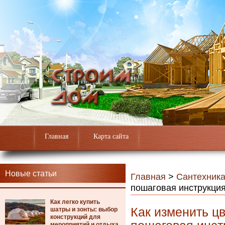
Главная
Карта сайта
Новые статьи
Главная
>
Сантехник
пошаговая инструкци
Как легко купить
Как изменить ц
шатры и зонты: выбор
конструкций для
мероприятий и отдыха