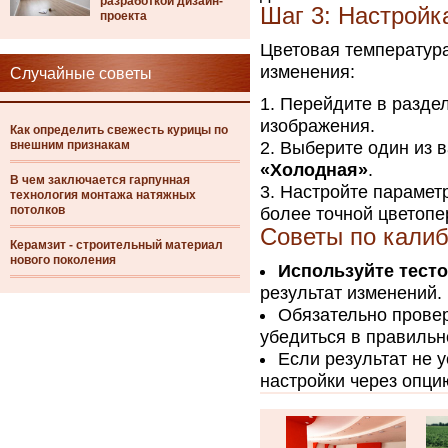
разработкой дизайн-
Шаг 3: Настройк
проекта
Цветовая температура
изменения:
Случайные советы
Перейдите в разде
изображения.
Как определить свежесть курицы по
внешним признакам
Выберите один из 
«Холодная»
.
В чем заключается гарпунная
Настройте параметр
технология монтажа натяжных
потолков
более точной цветопе
Советы по калиб
Керамзит - строительный материал
нового поколения
Используйте тест
результат изменений.
Обязательно провер
убедиться в правильн
Если результат не 
настройки через опц