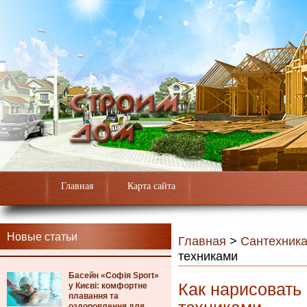
Главная
Карта сайта
Новые статьи
Главная
>
Сантехник
техниками
Басейн «Софія Sport»
Как нарисоват
у Києві: комфортне
плавання та
оздоровлення для