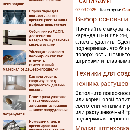
техниками
всієї родини
07.08.2025
| Категория:
Сан
Спринклеры для
пожаротушения:
Выбор основы и 
принцип работы виды
и сферы применения
Начинайте с аккуратн
Отбойники из ЛДСП:
карандаш HB или 2H, 
достоинства
материала и установка
сложно удалить. Сдел
своими руками
подчеркивая, что бли
УФ-защита сотового
поверхность. Помните
поликарбоната: как
штрихами и плавными
отличить
качественный
материал от дешевой подделки
Техники для соз
Как подготовить
квартиру перед
Техника растушев
разработкой дизайн-
проекта
Заполните поверхнос
Блистерная упаковка
или коричневой палит
ПВХ–алюминий и
светотени мягкими и 
алюминий–алюминий
— какое оборудование
или растушевочный тр
потребуется
подчеркивая неровнос
Немецкий стиль в
проектировании
Мелкая штриховка