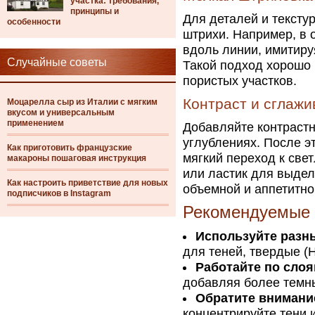
участка: требования,
принципы и
Для деталей и тексту
особенности
штрихи. Например, в 
вдоль линии, имитиру
Случайные советы
Такой подход хорошо 
пористых участков.
Контраст и сглажи
Моцарелла сыр из Италии с мягким
вкусом и универсальным
применением
Добавляйте контрастн
углублениях. После эт
Как приготовить французские
мягкий переход к све
макароны пошаговая инструкция
или ластик для выдел
Как настроить приветствие для новых
объемной и аппетитно
подписчиков в Instagram
Рекомендуемые 
Используйте разн
для теней, твердые (H
Работайте по слоя
добавляя более темны
Обратите внимание
концентрируйте тени и