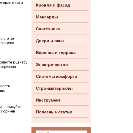
ладьте края и
Кровля и фасад
Мансарды
Сантехника
е его по
Двери и окна
сюрикена.
Веранда и терраса
согните к центру
Электричество
 сюрикена.
Системы комфорта
чность
Стройматериалы
ии.
Инструмент
и, нарисуйте
ш сюрикен
Полезные статьи