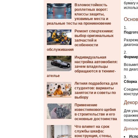
бумагу 
Взломостойкость
использ
роллетных ворот:
классы защиты,
уязвимые места и
Основ
реальные тесты на проникновение
Ремонт спецтехники:
Подгото
выбор оригинальных
Разрежь
запчастей и
диагона
особенности
обслуживания
Формир
Индивидуальная
настройка автомобиля:
Возьмит
зачем владельцы
по диаг
обращаются в тюнинг-
ателье
Сборка
Летняя подработка для
студентов: варианты
Соедини
занятости и советы по
констру
выбору
Декор
Применение
известнякового щебня
Для узн
в строительстве и его
оранжев
основные достоинства
похожим
Что влияет на срок
Допол
службы шкафа:
конструкция, стены,
Испо