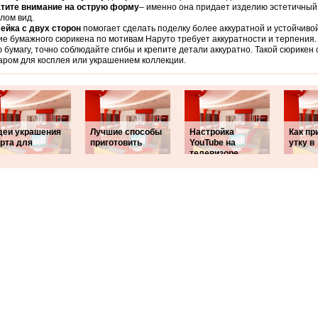
тите внимание на острую форму
– именно она придает изделию эстетичный 
лом вид.
ейка с двух сторон
помогает сделать поделку более аккуратной и устойчивой
е бумажного сюрикена по мотивам Наруто требует аккуратности и терпения.
 бумагу, точно соблюдайте сгибы и крепите детали аккуратно. Такой сюрикен
аром для косплея или украшением коллекции.
деи украшения
Лучшие способы
Настройка
Как пр
орта для
приготовить
YouTube на
утку в
телевизоре