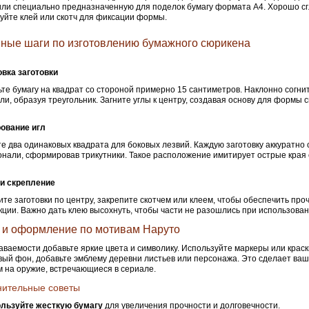
или специально предназначенную для поделок бумагу формата А4. Хорошо сг
уйте клей или скотч для фиксации формы.
ные шаги по изготовлению бумажного сюрикена
вка заготовки
те бумагу на квадрат со стороной примерно 15 сантиметров. Наклонно согнит
ли, образуя треугольник. Загните углы к центру, создавая основу для формы 
ование игл
е два одинаковых квадрата для боковых лезвий. Каждую заготовку аккуратно 
онали, сформировав трикутники. Такое расположение имитирует острые края
 и скрепление
те заготовки по центру, закрепите скотчем или клеем, чтобы обеспечить про
кции. Важно дать клею высохнуть, чтобы части не разошлись при использован
 и оформление по мотивам Наруто
аваемости добавьте яркие цвета и символику. Используйте маркеры или краск
ый фон, добавьте эмблему деревни листьев или персонажа. Это сделает ва
 на оружие, встречающиеся в сериале.
нительные советы
льзуйте жесткую бумагу
для увеличения прочности и долговечности.