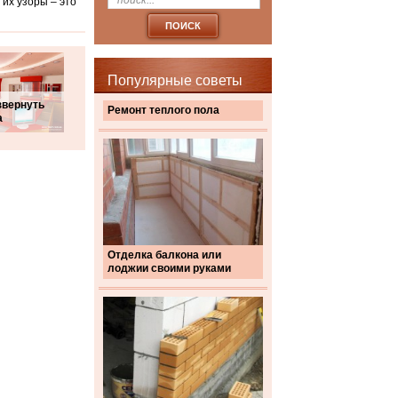
 их узоры – это
Популярные советы
звернуть
Ремонт теплого пола
а
Отделка балкона или
лоджии своими руками