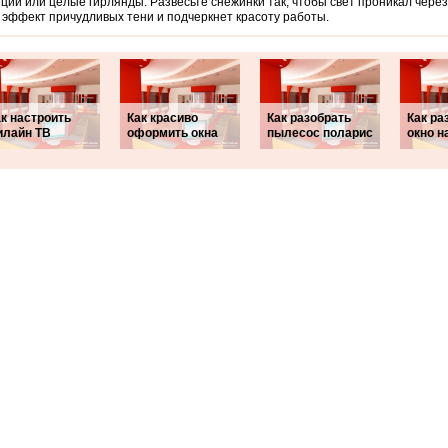
ции или целые гирлянды. Развесьте снежинки так, чтобы свет проникал через
 эффект причудливых тени и подчеркнет красоту работы.
к настроить
Как красиво
Как разобрать
Как ра
илайн ТВ
оформить окна
пылесос поларис
окно н