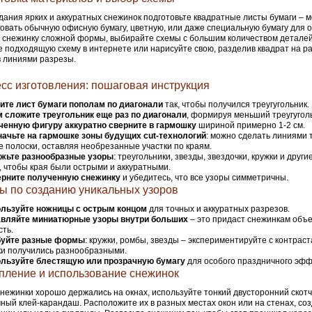
дания ярких и аккуратных снежинок подготовьте квадратные листы бумаги – 
овать обычную офисную бумагу, цветную, или даже специальную бумагу для 
 снежинку сложной формы, выбирайте схемы с большим количеством деталей 
 подходящую схему в интернете или нарисуйте свою, разделив квадрат на ра
 линиями разрезы.
сс изготовления: пошаговая инструкция
ите лист бумаги пополам по диагонали
так, чтобы получился треугугольник.
 сложите треугольник еще раз по диагонали
, формируя меньший треугугол
ченную фигуру аккуратно сверните в гармошку
шириной примерно 1-2 см.
ачьте на гармошке зоны будущих cut-технологий
: можно сделать линиями 
е полоски, оставляя необрезанные участки по краям.
жьте разнообразные узоры
: треугольники, звезды, звездочки, кружки и други
, чтобы края были острыми и аккуратными.
ерните полученную снежинку
и убедитесь, что все узоры симметричны.
ы по созданию уникальных узоров
льзуйте ножницы с острым концом
для точных и аккуратных разрезов.
вляйте миниатюрные узоры внутри больших
– это придаст снежинкам объ
ть.
уйте разные формы
: кружки, ромбы, звезды – экспериментируйте с контрас
и получились разнообразными.
льзуйте блестящую или прозрачную бумагу
для особого праздничного эфф
пление и использование снежинок
нежинки хорошо держались на окнах, используйте тонкий двусторонний скотч
ный клей-карандаш. Расположите их в разных местах окон или на стенах, с