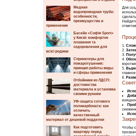
Медная
Для соз
водопроводная труба:
использ
особенности,
сделать
преимущества и
Найдите
применение
отметив
Басейн «Софія Sport»
Проце
у Києві: комфортне
плавання та
Слож
оздоровлення для
Затем
всієї родини
Полу
Спринклеры для
Обозн
пожаротушения:
коротки
принцип работы виды
Выре
и сферы применения
главное
Разв
Отбойники из ЛДСП:
Совет
достоинства
материала и установка
Испо
своими руками
Доба
изящнос
УФ-защита сотового
Проб
поликарбоната: как
снежинк
отличить
Испо
качественный
Закре
материал от дешевой подделки
Как подготовить
Чтобы с
квартиру перед
прозрач