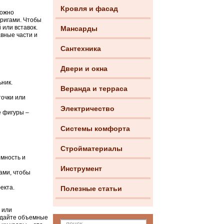
Кровля и фасад
можно
оригами. Чтобы
или вставок.
Мансарды
вные части и
Сантехника
Двери и окна
ьник.
Веранда и терраса
точки или
Электричество
е фигуры –
Системы комфорта
Стройматериалы
емность и
Инструмент
тами, чтобы
екта.
Полезные статьи
 или
оздайте объемные