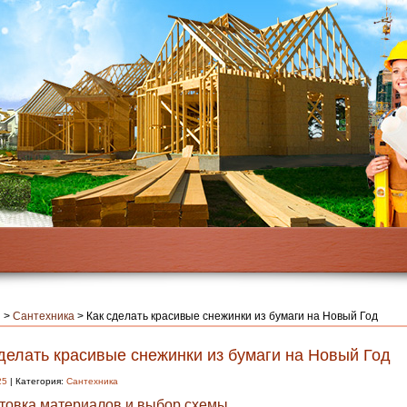
я
>
Сантехника
>
Как сделать красивые снежинки из бумаги на Новый Год
делать красивые снежинки из бумаги на Новый Год
25
| Категория:
Сантехника
товка материалов и выбор схемы