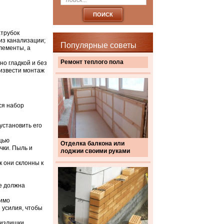
атрубок
из канализации;
Популярные советы
лементы, а
Ремонт теплого пола
о гладкой и без
оизвести монтаж
ся набор
установить его
щью
Отделка балкона или
чки. Пыль и
лоджии своими руками
к они склонны к
е должна
димо
 усилия, чтобы
 излишки