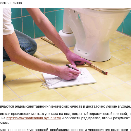
еская плитка.
ичаются рядом санитарно-гигиенических качеств и достаточно легкие в уходе.
ем как произвести монтаж унитаза на пол, покрытый керамической плиткой, 
ы на
https://www.santehdom.by/unitazy/
и соблюсти ряд правил, чтобы результат
овал.
дственно, перед установкой, необходимо провести мероприятия подготовит