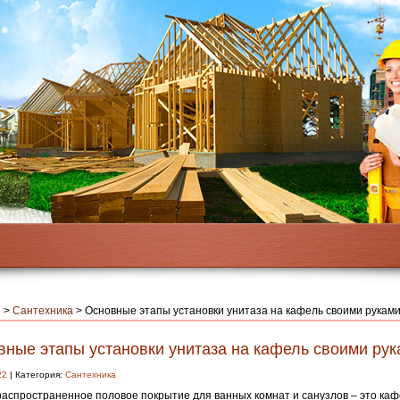
я
>
Сантехника
>
Основные этапы установки унитаза на кафель своими рукам
вные этапы установки унитаза на кафель своими ру
22
| Категория:
Сантехника
аспространенное половое покрытие для ванных комнат и санузлов – это каф