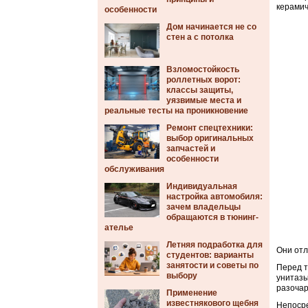
керамич
особенности
Дом начинается не со
стен а с потолка
Взломостойкость
роллетных ворот:
классы защиты,
уязвимые места и
реальные тесты на проникновение
Ремонт спецтехники:
выбор оригинальных
запчастей и
особенности
обслуживания
Индивидуальная
настройка автомобиля:
зачем владельцы
обращаются в тюнинг-
ателье
Летняя подработка для
Они отл
студентов: варианты
занятости и советы по
Перед т
выбору
унитаз
разочар
Применение
известнякового щебня
Непосре